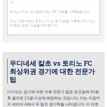
다.
토리노 FC는 지난달에 8승, 5무, 12패를 기록했습니다.
지난 10경기에서 토리노 FC는 총 15골을 기록했으며, 이는
90분당 평균 1.5골을 의미합니다.
우디네세 칼초 vs 토리노 FC
최상위권 경기에 대한 전문가
팁
다가오는 경기에 대한 저희 전문가 팁은
토요일
에 90분
후 결과로 2.5골 이상에 베팅하는 것입니다. 이는 지금까
지 세리아 A에서 두 팀의 경기력을 나타냅니다. 이 마켓