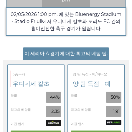
02/05/2026
1:00 pm
, 에 있는 Bluenergy Stadium
- Stadio Friuli에서 우디네세 칼초와 토리노 FC 간의
흥미진진한 축구 경기가 열립니다.
이 세리아 A 경기에 대한 최고의 베팅 팁.
3승무패
양 팀 득점 - 예/아니요
우디네세 칼초
양 팀 득점 - 예
확률
확률
44%
50%
최고의 배당률
최고의 배당률
2.35
1.91
마권 업자
마권 업자