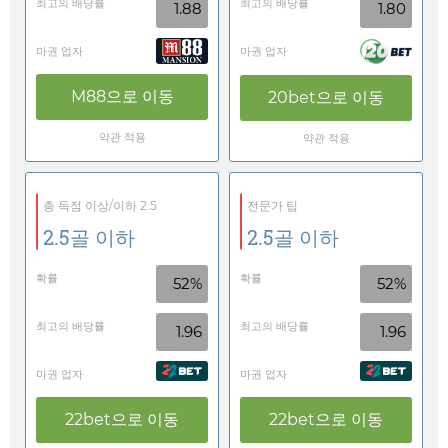
최고의 배당률
최고의 배당률
1.88
1.80
마권 업자
마권 업자
M88
으로 이동
20bet
으로 이동
약관 적용
약관 적용
총 득점 이상/이하 2.5
전문가 팁
2.5골 이하
2.5골 이하
확률
확률
52%
52%
최고의 배당률
최고의 배당률
1.96
1.96
마권 업자
마권 업자
22bet
으로 이동
22bet
으로 이동