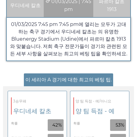
01/03/2025
|
7:45
파르마 칼초
우디네세 칼초
pm
1913
01/03/2025 7:45 pm
7:45 pm
에 열리는 모두가 고대
하는 축구 경기에서 우디네세 칼초는 의 유명한
Bluenergy Stadium (Udine)에서 파르마 칼초 1913
와 맞붙습니다. 저희 축구 전문가들이 경기와 관련된 모
든 세부 사항을 살펴보는 최고의 베팅 팁을 확인하세요.
이 세리아 A 경기에 대한 최고의 베팅 팁.
3승무패
양 팀 득점 - 예/아니요
우디네세 칼초
양 팀 득점 - 예
확률
확률
42%
53%