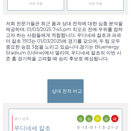
약관 적용
약관 적용
저희 전문가들은 최근 폼과 상대 전적에 대한 심층 분석을
제공하며,
01/03/2025 7:45 pm
킥오프 전에 우위를 점하
고자 하는 사람들에게 적합합니다. 우디네세 칼초과 파르
마 칼초 1913는
01/03/2025
에 경기를 갖으며, 두 팀 모두
중요한 승점 3점을 노리고 있습니다.경기는 Bluenergy
Stadium (Udine)에서 열리며, 우디네세 칼초의 이번 시
즌 홈 경기력을 고려할 때 승리 후보로 예상됩니다.
상대 전적 비교
승
승
무
승
패
경기 성적
우디네세 칼초
0 - 1
3 - 0
1 - 1
3 - 2
1 - 2