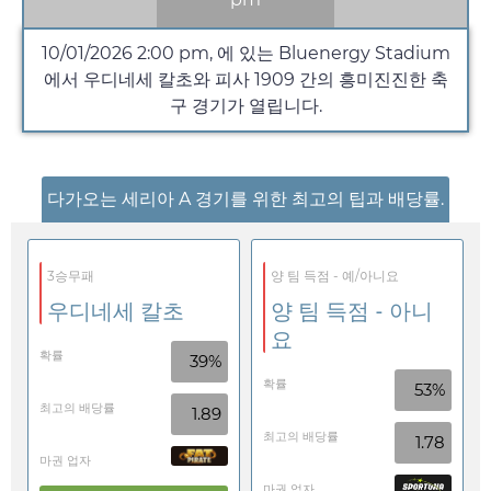
10/01/2026
2:00 pm
, 에 있는 Bluenergy Stadium
에서 우디네세 칼초와 피사 1909 간의 흥미진진한 축
구 경기가 열립니다.
다가오는 세리아 A 경기를 위한 최고의 팁과 배당률.
3승무패
양 팀 득점 - 예/아니요
우디네세 칼초
양 팀 득점 - 아니
요
확률
39%
확률
53%
최고의 배당률
1.89
최고의 배당률
1.78
마권 업자
마권 업자