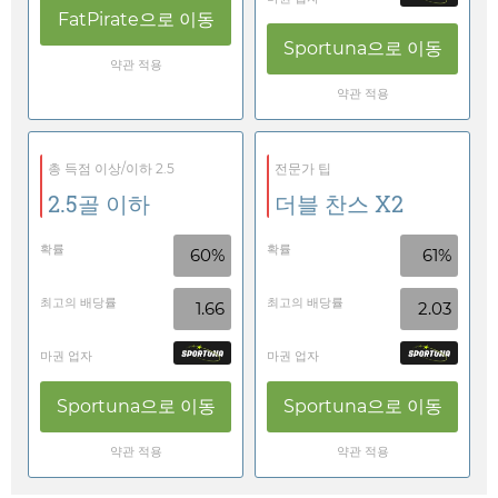
FatPirate
으로 이동
Sportuna
으로 이동
약관 적용
약관 적용
총 득점 이상/이하 2.5
전문가 팁
2.5골 이하
더블 찬스 X2
확률
확률
60%
61%
최고의 배당률
최고의 배당률
1.66
2.03
마권 업자
마권 업자
Sportuna
으로 이동
Sportuna
으로 이동
약관 적용
약관 적용