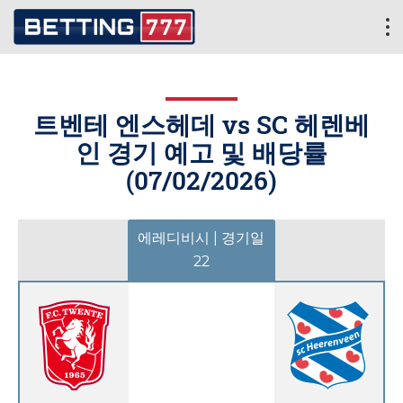
트벤테 엔스헤데 vs SC 헤렌베
인 경기 예고 및 배당률
(
07/02/2026
)
에레디비시 | 경기일
22