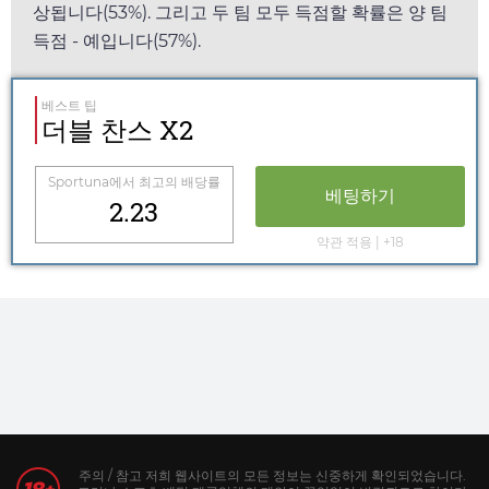
상됩니다(53%). 그리고 두 팀 모두 득점할 확률은 양 팀
득점 - 예입니다(57%).
베스트 팁
더블 찬스 X2
Sportuna
에서 최고의 배당률
베팅하기
2.23
약관 적용 | +18
주의 / 참고 저희 웹사이트의 모든 정보는 신중하게 확인되었습니다.