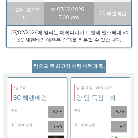
트벤테 엔스헤
07/02/2026
|
SC 헤렌베인
데
7:00 pm
07/02/2026
에 열리는 에레디비시 트벤테 엔스헤데 vs
SC 헤렌베인 예측은 승패를 좌우할 수 있습니다.
킥오프 전 최고의 베팅 마켓과 팁.
3승무패
양 팀 득점 - 예/아니요
SC 헤렌베인
양 팀 득점 - 예
확률
확률
42%
57%
최고의 배당률
최고의 배당률
4.64
1.62