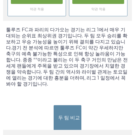
약관 적용
약관 적용
툴루즈 FC과 파리의 다가오는 경기는 리그 1에서 매우 기
대되는 순위표 최상위권 경기입니다. 두 팀 모두 승리를 확
보하고 우승 가능성을 높이기 위해 결의를 다지고 있습니
다.경기 전 분석에 따르면 툴루즈 FC이 약간 우세하지만
축구의 예측 불가능한 특성으로 인해 항상 놀라움이 가능
합니다. 종종 ""이라고 불리는 이 두 축구 거인의 만남은 전
세계 팬들에게 주목을 받고 있으며 경기장에서 치열한 경
쟁을 약속합니다. 두 팀 간의 역사와 라이벌 관계는
토요일
에 열리는 경기에 대한 흥분을 더하며, 리그 1 일정에서 꼭
봐야 할 경기입니다.
두 팀 비교