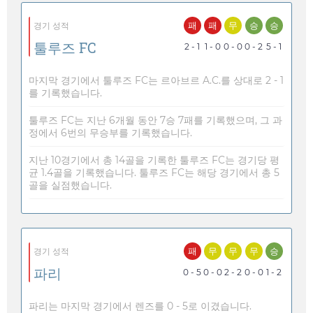
패
패
무
승
승
경기 성적
툴루즈 FC
2 - 1
1 - 0
0 - 0
0 - 2
5 - 1
마지막 경기에서 툴루즈 FC는 르아브르 A.C.를 상대로 2 - 1
를 기록했습니다.
툴루즈 FC는 지난 6개월 동안 7승 7패를 기록했으며, 그 과
정에서 6번의 무승부를 기록했습니다.
지난 10경기에서 총 14골을 기록한 툴루즈 FC는 경기당 평
균 1.4골을 기록했습니다. 툴루즈 FC는 해당 경기에서 총 5
골을 실점했습니다.
패
무
무
무
승
경기 성적
파리
0 - 5
0 - 0
2 - 2
0 - 0
1 - 2
파리는 마지막 경기에서 렌즈를 0 - 5로 이겼습니다.