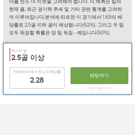
더블 찬스 1X 마켓을 고려해야 합니다. 이 예측은 팀의
현재 폼, 최근 경기력 추세 및 기타 관련 통계를 고려하
여 이루어집니다.분석에 따르면 이 경기에서
1.69
의 배
당률로 2.5골 이하 골이 예상됩니다(52%). 그리고 두 팀
모두 득점할 확률은 양 팀 득점 - 예입니다(50%).
베스트 팁
2.5골 이상
Megapari
에서 최고의 배당률
베팅하기
2.28
약관 적용 | +18