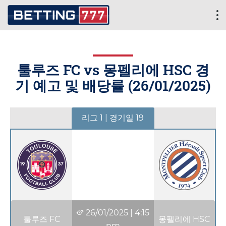
툴루즈 FC vs 몽펠리에 HSC 경
기 예고 및 배당률 (
26/01/2025
)
리그 1 | 경기일 19
26/01/2025
|
4:15
툴루즈 FC
몽펠리에 HSC
pm