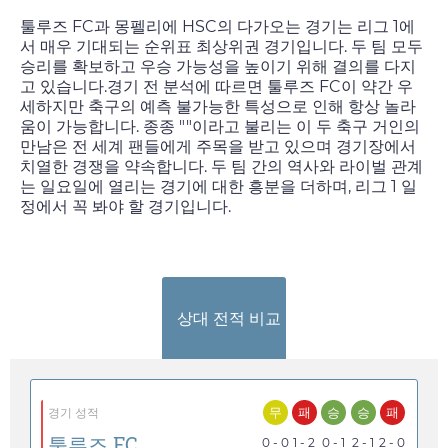
툴루즈 FC과 몽펠리에 HSC의 다가오는 경기는 리그 1에
서 매우 기대되는 순위표 최상위권 경기입니다. 두 팀 모두
승리를 확보하고 우승 가능성을 높이기 위해 결의를 다지
고 있습니다.경기 전 분석에 따르면 툴루즈 FC이 약간 우
세하지만 축구의 예측 불가능한 특성으로 인해 항상 놀라
움이 가능합니다. 종종 ""이라고 불리는 이 두 축구 거인의
만남은 전 세계 팬들에게 주목을 받고 있으며 경기장에서
치열한 경쟁을 약속합니다. 두 팀 간의 역사와 라이벌 관계
는
일요일
에 열리는 경기에 대한 흥분을 더하며, 리그 1 일
정에서 꼭 봐야 할 경기입니다.
상대 전적 비교
무
패
승
승
패
경기 성적
툴루즈 FC
0 - 0
1 - 2
0 - 1
2 - 1
2 - 0