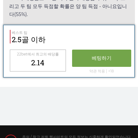
리고 두 팀 모두 득점할 확률은 양 팀 득점 - 아니요입니
다(55%).
베스트 팁
2.5골 이하
22bet
에서 최고의 배당률
베팅하기
2.14
약관 적용 | +18
주의 / 참고 저희 웹사이트의 모든 정보는 신중하게 확인되었습니다.