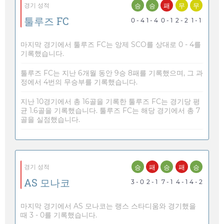
승
승
패
무
무
경기 성적
툴루즈 FC
0 - 4
1 - 4
0 - 1
2 - 2
1 - 1
마지막 경기에서 툴루즈 FC는 앙제 SCO를 상대로 0 - 4를
기록했습니다.
툴루즈 FC는 지난 6개월 동안 9승 8패를 기록했으며, 그 과
정에서 4번의 무승부를 기록했습니다.
지난 10경기에서 총 16골을 기록한 툴루즈 FC는 경기당 평
균 1.6골을 기록했습니다. 툴루즈 FC는 해당 경기에서 총 7
골을 실점했습니다.
승
패
승
패
승
경기 성적
AS 모나코
3 - 0
2 - 1
7 - 1
4 - 1
4 - 2
마지막 경기에서 AS 모나코는 랭스 스타디움와 경기했을
때 3 - 0를 기록했습니다.