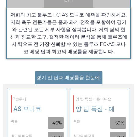
저희의 최고 툴루즈 FC-AS 모나코 예측을 확인하세요.
저희 축구 전문가들은 폼과 과거 전적을 포함하여 경기
와 관련된 모든 세부 사항을 살펴봅니다. 저희 팀의 헌
신과 정교한 도구, 철저한 데이터 분석을 통해 툴루즈에
서 킥오프 전 가장 신뢰할 수 있는 툴루즈 FC-AS 모나
코 베팅 팁과 최고의 배당률을 제공합니다.
경기 전 팁과 배당률을 한눈에.
3승무패
양 팀 득점 - 예/아니요
AS 모나코
양 팀 득점 - 예
확률
확률
46%
59%
최고의 배당률
최고의 배당률