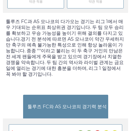
약관 적용
약관 적용
툴루즈 FC과 AS 모나코의 다가오는 경기는 리그 1에서 매
우 기대되는 순위표 최상위권 경기입니다. 두 팀 모두 승리
를 확보하고 우승 가능성을 높이기 위해 결의를 다지고 있
습니다.경기 전 분석에 따르면 AS 모나코이 약간 우세하지
만 축구의 예측 불가능한 특성으로 인해 항상 놀라움이 가
능합니다. 종종 ""이라고 불리는 이 두 축구 거인의 만남은
전 세계 팬들에게 주목을 받고 있으며 경기장에서 치열한
경쟁을 약속합니다. 두 팀 간의 역사와 라이벌 관계는
금요
일
에 열리는 경기에 대한 흥분을 더하며, 리그 1 일정에서
꼭 봐야 할 경기입니다.
툴루즈 FC와 AS 모나코의 경기력 분석