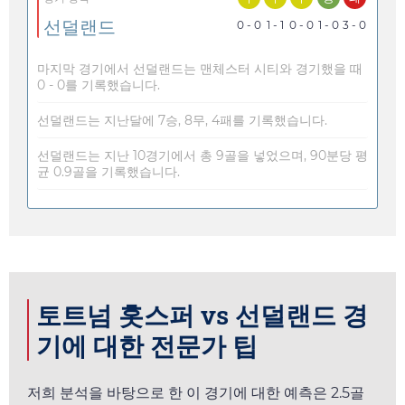
선덜랜드
0 - 0
1 - 1
0 - 0
1 - 0
3 - 0
마지막 경기에서 선덜랜드는 맨체스터 시티와 경기했을 때
0 - 0를 기록했습니다.
선덜랜드는 지난달에 7승, 8무, 4패를 기록했습니다.
선덜랜드는 지난 10경기에서 총 9골을 넣었으며, 90분당 평
균 0.9골을 기록했습니다.
토트넘 홋스퍼 vs 선덜랜드 경
기에 대한 전문가 팁
저희 분석을 바탕으로 한 이 경기에 대한 예측은 2.5골