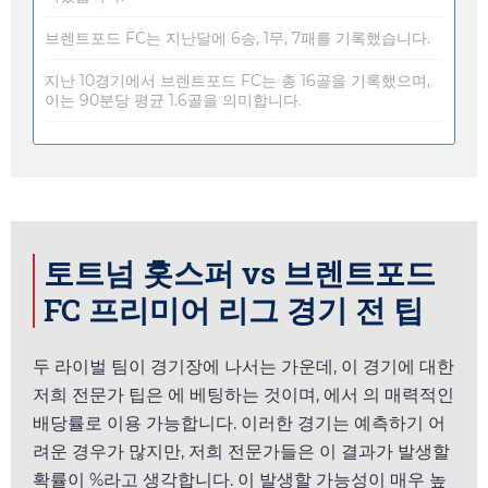
브렌트포드 FC는 지난달에 6승, 1무, 7패를 기록했습니다.
지난 10경기에서 브렌트포드 FC는 총 16골을 기록했으며,
이는 90분당 평균 1.6골을 의미합니다.
토트넘 홋스퍼 vs 브렌트포드
FC 프리미어 리그 경기 전 팁
두 라이벌 팀이 경기장에 나서는 가운데, 이 경기에 대한
저희 전문가 팁은 에 베팅하는 것이며,
에서
의 매력적인
배당률로 이용 가능합니다. 이러한 경기는 예측하기 어
려운 경우가 많지만, 저희 전문가들은 이 결과가 발생할
확률이 %라고 생각합니다. 이 발생할 가능성이 매우 높