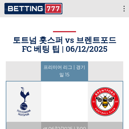
토트넘 홋스퍼 vs 브렌트포드
FC 베팅 팁 |
06/12/2025
프리미어 리그 | 경기
일 15
06/12/2025
|
3:00