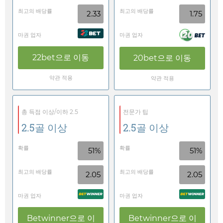
최고의 배당률
최고의 배당률
2.33
1.75
마권 업자
마권 업자
22bet
으로 이동
20bet
으로 이동
약관 적용
약관 적용
총 득점 이상/이하 2.5
전문가 팁
2.5골 이상
2.5골 이상
확률
확률
51%
51%
최고의 배당률
최고의 배당률
2.05
2.05
마권 업자
마권 업자
Betwinner
으로 이
Betwinner
으로 이