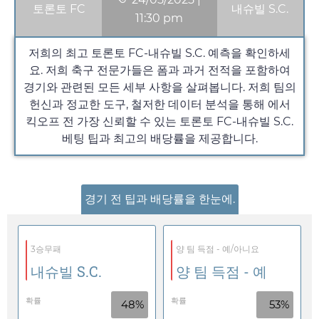
토론토 FC
내슈빌 S.C.
11:30 pm
저희의 최고 토론토 FC-내슈빌 S.C. 예측을 확인하세
요. 저희 축구 전문가들은 폼과 과거 전적을 포함하여
경기와 관련된 모든 세부 사항을 살펴봅니다. 저희 팀의
헌신과 정교한 도구, 철저한 데이터 분석을 통해 에서
킥오프 전 가장 신뢰할 수 있는 토론토 FC-내슈빌 S.C.
베팅 팁과 최고의 배당률을 제공합니다.
경기 전 팁과 배당률을 한눈에.
3승무패
양 팀 득점 - 예/아니요
내슈빌 S.C.
양 팀 득점 - 예
확률
확률
48%
53%