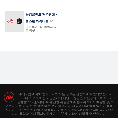
뉴잉글랜드 혁명편집 -
휴스턴 다이나모 FC
08/08/2026
| 메이저 리
그 축구
주의 / 참고 저희 웹사이트의 모든 정보는 신중하게 확인되었습니다.
그러나 스포츠 베팅 제공업체의 제안이 끊임없이 변경되므로 차이가
발생할 수 있습니다. 특히 관련 제공업체의 웹사이트에서 배당률 및 보
너스 제안을 다시 한 번 확인하는 것이 좋습니다. 제공업체의 이용 약관이 적용
됩니다. 또한 스포츠 베팅은 중독성이 있을 수 있습니다! 베팅은 재미있어야 합
니다. 책임감 있게 플레이하세요! 만 18세 이상만 베팅할 수 있습니다.