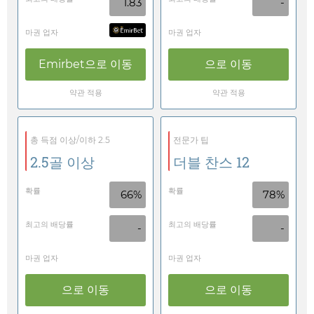
1.83
-
마권 업자
마권 업자
Emirbet
으로 이동
으로 이동
약관 적용
약관 적용
총 득점 이상/이하 2.5
전문가 팁
2.5골 이상
더블 찬스 12
확률
확률
66%
78%
최고의 배당률
최고의 배당률
-
-
마권 업자
마권 업자
으로 이동
으로 이동