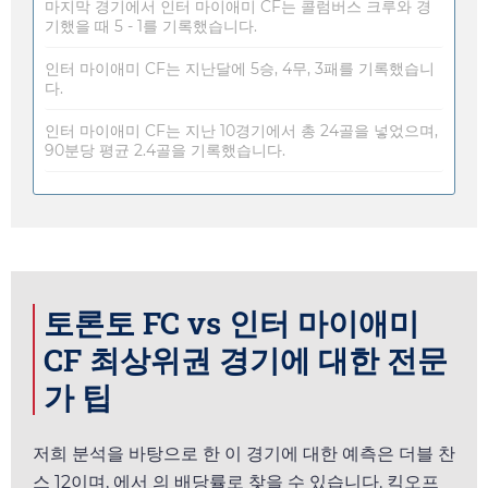
마지막 경기에서 인터 마이애미 CF는 콜럼버스 크루와 경
기했을 때 5 - 1를 기록했습니다.
인터 마이애미 CF는 지난달에 5승, 4무, 3패를 기록했습니
다.
인터 마이애미 CF는 지난 10경기에서 총 24골을 넣었으며,
90분당 평균 2.4골을 기록했습니다.
토론토 FC vs 인터 마이애미
CF 최상위권 경기에 대한 전문
가 팁
저희 분석을 바탕으로 한 이 경기에 대한 예측은 더블 찬
스 12이며,
에서
의 배당률로 찾을 수 있습니다. 킥오프