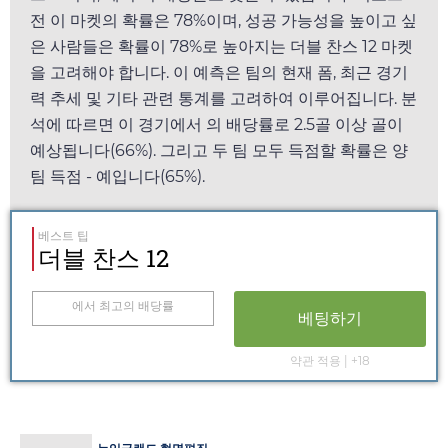
전 이 마켓의 확률은 78%이며, 성공 가능성을 높이고 싶
은 사람들은 확률이 78%로 높아지는 더블 찬스 12 마켓
을 고려해야 합니다. 이 예측은 팀의 현재 폼, 최근 경기
력 추세 및 기타 관련 통계를 고려하여 이루어집니다. 분
석에 따르면 이 경기에서
의 배당률로 2.5골 이상 골이
예상됩니다(66%). 그리고 두 팀 모두 득점할 확률은 양
팀 득점 - 예입니다(65%).
베스트 팁
더블 찬스 12
에서 최고의 배당률
베팅하기
약관 적용 | +18