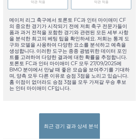
약관 적용
약관 적용
메이저 리그 축구에서 토론토 FC과 인터 마이애미 CF
의 중요한 경기가 시작되기 전에 저희 축구 전문가들이
폼과 과거 전적을 포함한 경기와 관련된 모든 세부 사항
을 분석한 최고의 베팅 팁을 확인하세요. 저희는 통계 도
구와 모델을 사용하여 다양한 요소를 분석하고 예측을
생성합니다. 이러한 도구는 종종 광범위한 데이터 포인
트를 고려하여 다양한 결과에 대한 확률을 추정합니다.
토론토 FC과 인터 마이애미 CF 모두
27/09/2025
에
BMO 분야에서 만날 때 좋은 모습을 보여주기를 기대하
며, 양측 모두 다른 이유로 승점 3점을 노리고 있습니다.
홈 이점이 없더라도 승점 3점을 모두 가져갈 우승 후보
는 인터 마이애미 CF입니다.
최근 경기 결과 상세 분석