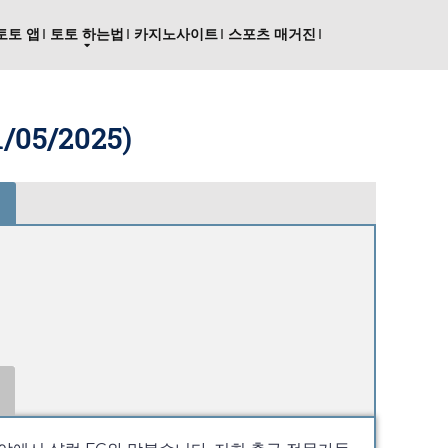
토토 앱
토토 하는법
카지노사이트
스포츠 매거진
1/05/2025
)