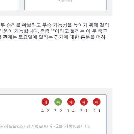
약관 적용
모두 승리를 확보하고 우승 가능성을 높이기 위해 결의
움이 가능합니다. 종종 ""이라고 불리는 이 두 축구
벌 관계는
토요일
에 열리는 경기에 대한 흥분을 더하
패
승
패
패
패
4 - 2
3 - 2
1 - 4
3 - 1
2 - 1
욕 레드불스와 경기했을 때 4 - 2를 기록했습니다.