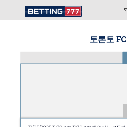
토론토 FC