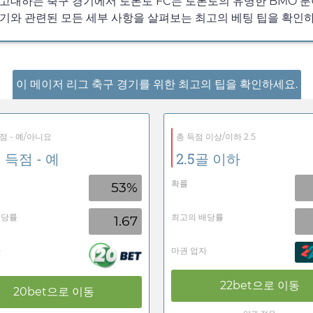
 고대하는 축구 경기에서 토론토 FC는 토론토의 유명한 BMO 분
경기와 관련된 모든 세부 사항을 살펴보는 최고의 베팅 팁을 확인하
이 메이저 리그 축구 경기를 위한 최고의 팁을 확인하세요.
점 - 예/아니요
총 득점 이상/이하 2.5
 득점 - 예
2.5골 이하
확률
53%
배당률
최고의 배당률
1.67
자
마권 업자
22bet
으로 이동
20bet
으로 이동