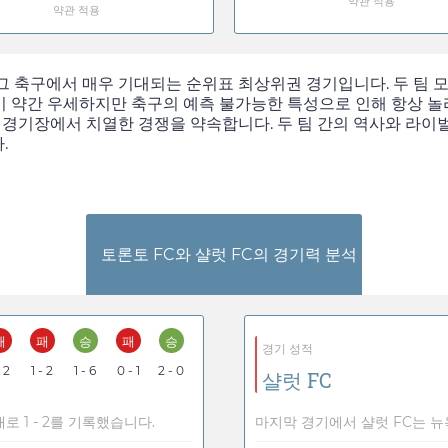
약관 적용
약관 적용
리그 축구에서 매우 기대되는 순위표 최상위권 경기입니다. 두 팀 
이 약간 우세하지만 축구의 예측 불가능한 특성으로 인해 항상 놀라
 경기장에서 치열한 경쟁을 약속합니다. 두 팀 간의 역사와 라이
.
토론토 FC와 샬럿 FC의 경기력 분석
패
패
승
패
승
경기 성적
- 2
1 - 2
1 - 6
0 - 1
2 - 0
샬럿 FC
 1 - 2를 기록했습니다.
마지막 경기에서 샬럿 FC는 뉴