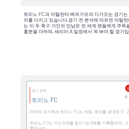
토리노 FC과 아탈란타 베르가모의 다가오는 경기는 
의를 다지고 있습니다.경기 전 분석에 따르면 아탈란
는 이 두 축구 거인의 만남은 전 세계 팬들에게 주목
흥분을 더하며, 세리아 A 일정에서 꼭 봐야 할 경기입
경기 성적
0 
토리노 FC
마지막 경기에서 토리노 FC는 처럼. 로마를 상대로 0 -
토리노 FC는 지난 6개월 동안 1승 5패를 기록했으며, 
했습니다.