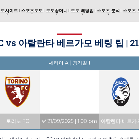
토토사이트
스포츠토토
토토꽁머니
토토 배팅법
스포츠 분석
스포츠 
C vs 아탈란타 베르가모 베팅 팁 |
2
세리아 A | 경기일 1
토리노 FC
21/09/2025
|
1:00 pm
아탈란타 베르가