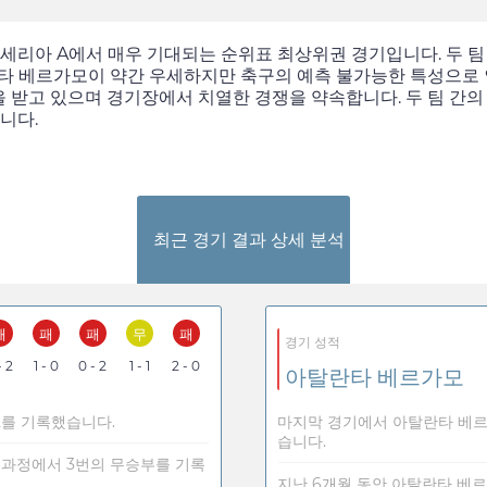
세리아 A에서 매우 기대되는 순위표 최상위권 경기입니다. 두 팀
타 베르가모이 약간 우세하지만 축구의 예측 불가능한 특성으로 인
을 받고 있으며 경기장에서 치열한 경쟁을 약속합니다. 두 팀 간
니다.
최근 경기 결과 상세 분석
패
패
패
무
패
경기 성적
- 2
1 - 0
0 - 2
1 - 1
2 - 0
아탈란타 베르가모
 2를 기록했습니다.
마지막 경기에서 아탈란타 베르가모
습니다.
그 과정에서 3번의 무승부를 기록
지난 6개월 동안 아탈란타 베르