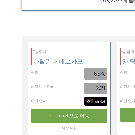
21/09/2025
에 열
3승무패
양 팀 득
아탈란타 베르가모
양 팀
확률
확률
65%
최고의 배당률
최고의 
2.21
마권 업자
마권 업
Emirbet
으로 이동
약관 적용