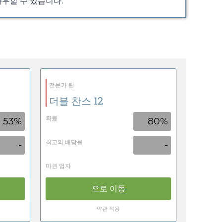
좌우할 수 있습니다.
전문가 팁
더블 찬스 12
확률
53%
80%
최고의 배당률
-
-
마권 업자
으로 이동
약관 적용