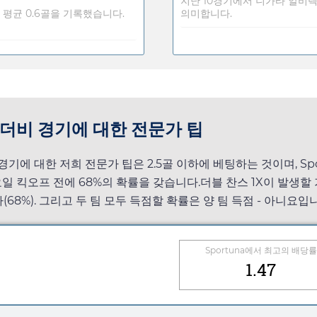
지난 10경기에서 니가타 알비렉스
 평균 0.6골을 기록했습니다.
의미합니다.
 더비 경기에 대한 전문가 팁
기에 대한 저희 전문가 팁은 2.5골 이하에 베팅하는 것이며,
Sp
요일
킥오프 전에 68%의 확률을 갖습니다.더블 찬스 1X이 발생할 
68%). 그리고 두 팀 모두 득점할 확률은 양 팀 득점 - 아니요입니
Sportuna
에서 최고의 배당률
1.47