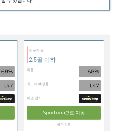
우할 수 있습니다.
전문가 팁
2.5골 이하
확률
68%
68%
최고의 배당률
1.47
1.47
마권 업자
Sportuna
으로 이동
약관 적용