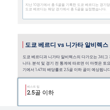
지난 10경기에서 총 6골을 기록한 도쿄 베르디는 경기당
도쿄 베르디는 해당 경기에서 총 6골을 실점했습니다.
도쿄 베르디 vs 니가타 알비렉스
도쿄 베르디과 니가타 알비렉스의 다가오는 J리그 경
니다. 분석 및 경기 전 통계에 따르면 이 마켓은
토
기에서
1.47
의 배당률로 2.5골 이하 골이 예상됩니다(
베스트 팁
2.5골 이하