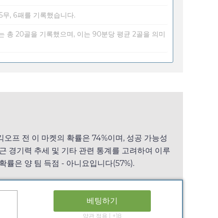
 5무, 6패를 기록했습니다.
는 총 20골을 기록했으며, 이는 90분당 평균 2골을 의미
킥오프 전 이 마켓의 확률은 74%이며, 성공 가능성
최근 경기력 추세 및 기타 관련 통계를 고려하여 이루
확률은 양 팀 득점 - 아니요입니다(57%).
베팅하기
약관 적용 | +18