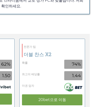
 스타디움에서 교토 상가 FC와 맞붙습니다. 저희
 확인하세요.
전문가 팁
더블 찬스 X2
확률
62%
74%
최고의 배당률
1.50
1.44
마권 업자
20bet
으로 이동