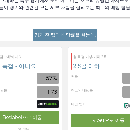
 고대하는 축구 경기에서 도쿄 베르디는 조후의 유명한 아지노모토
들이 경기와 관련된 모든 세부 사항을 살펴보는 최고의 베팅 팁을
경기 전 팁과 배당률을 한눈에.
점 - 예/아니요
총 득점 이상/이하 2.5
 득점 - 아니요
2.5골 이하
확률
57%
배당률
최고의 배당률
1.73
자
마권 업자
Betlabel
으로 이동
Ivibet
으로 이동
약관 적용