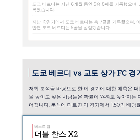
도쿄 베르디는 지난 6개월 동안 5승 8패를 기록했으며,
록했습니다.
지난 10경기에서 도쿄 베르디는 총 7골을 기록했으며, 이
반면 도쿄 베르디는 5골을 실점했습니다.
도쿄 베르디 vs 교토 상가 FC 
저희 분석을 바탕으로 한 이 경기에 대한 예측은 더
을 높이고 싶은 사람들은 확률이 74%로 높아지는 더
어집니다. 분석에 따르면 이 경기에서
1.50
의 배당률
베스트 팁
더블 찬스 X2