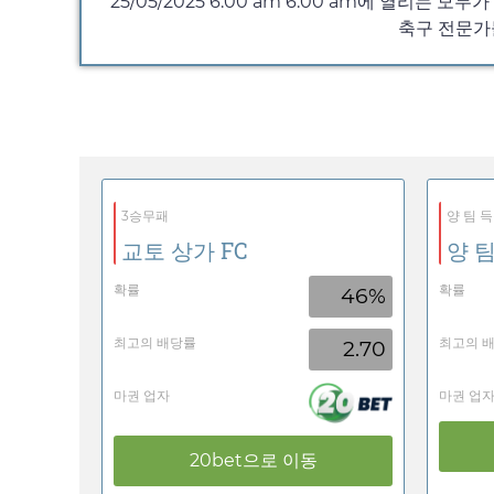
25/05/2025 6:00 am
6:00 am
에 열리는 모두가
축구 전문가
3승무패
양 팀 득
교토 상가 FC
양 팀
확률
확률
46%
최고의 배당률
최고의 
2.70
마권 업자
마권 업
20bet
으로 이동