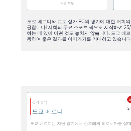
약관 적용
도쿄 베르디와 교토 상가 FC의 경기에 대한 저희의
공합니다! 저희의 무료 스포츠 픽으로 시작하여
25
하는 데 있어 어떤 것도 놓치지 않습니다. 도쿄 베
동하여 좋은 결과를 이어가기를 기대하고 있습니다. 
경기 성적
2 
도쿄 베르디
도쿄 베르디는 지난 경기에서 산프레체 히로시마를 상대로 