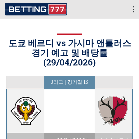
도쿄 베르디 vs 가시마 앤틀러스
경기 예고 및 배당률
(
29/04/2026
)
J리그 | 경기일 13