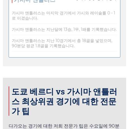
가시마 앤틀러스는 마지막 경기에서 가시와 레이솔를 0 - 1
로 이겼습니다.
가시마 앤틀러스는 지난달에 13승, 1무, 1패를 기록했습니다.
가시마 앤틀러스는 지난 10경기에서 총 18골을 넣었으며,
90분당 평균 1.8골을 기록했습니다.
도쿄 베르디 vs 가시마 앤틀러
스 최상위권 경기에 대한 전문
가 팁
다가오는 경기에 대한 저희 전문가 팁은
수요일
에 90분