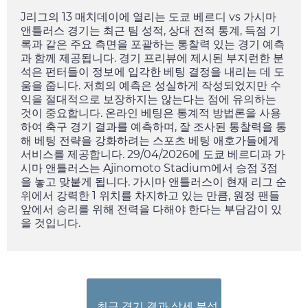
J리그의 13 매치데이에 열리는 도쿄 베르디 vs 가시마
앤틀러스 경기는 최근 팀 성적, 상대 전적 통계, 득점 기
록과 같은 주요 측면을 포괄하는 통찰력 있는 경기 예측
과 함께 제공됩니다. 경기 프리뷰에 제시된 부지런한 분
석은 펀터들이 정보에 입각한 베팅 결정을 내리는 데 도
움을 줍니다. 저희의 예측은 성실하게 작성되었지만 수
익을 절대적으로 보장하지는 않는다는 점에 유의하는
것이 중요합니다. 온라인 베팅은 통계적 방법론을 사용
하여 축구 경기 결과를 예측하며, 잘 조사된 통찰력을 통
해 베팅 전략을 강화하려는 스포츠 베팅 애호가들에게
서비스를 제공합니다.
29/04/2026
에 도쿄 베르디과 가
시마 앤틀러스는 Ajinomoto Stadium에서 승점 3점
을 놓고 맞붙게 됩니다. 가시마 앤틀러스이 현재 리그 순
위에서 강력한 1 위치를 차지하고 있는 만큼, 원정 팬들
앞에서 승리를 위해 전력을 다해야 한다는 부담감이 있
을 것입니다.
최근 경기 결과 상세 분석