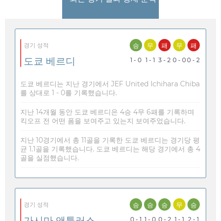
승
무
패
무
패
경기 성적
도쿄 베르디
1 - 0
1 - 1
3 - 2
0 - 0
0 - 2
도쿄 베르디는 지난 경기에서 JEF United Ichihara Chiba
를 상대로 1 - 0를 기록했습니다.
지난 14개월 동안 도쿄 베르디은 4승 4무 6패를 기록하며
킥오프 전 어떤 폼을 보여주고 있는지 보여주었습니다.
지난 10경기에서 총 11골을 기록한 도쿄 베르디는 경기당 평
균 1.1골을 기록했습니다. 도쿄 베르디는 해당 경기에서 총 4
골을 실점했습니다.
승
승
승
무
승
경기 성적
가시마 앤틀러스
0 - 1
1 - 0
0 - 2
1 - 1
2 - 1