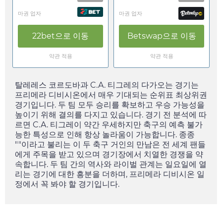
마권 업자
마권 업자
22bet
으로 이동
Betswap
으로 이동
약관 적용
약관 적용
탈레레스 코르도바과 C.A. 티그레의 다가오는 경기는
프리메라 디비시온에서 매우 기대되는 순위표 최상위권
경기입니다. 두 팀 모두 승리를 확보하고 우승 가능성을
높이기 위해 결의를 다지고 있습니다. 경기 전 분석에 따
르면 C.A. 티그레이 약간 우세하지만 축구의 예측 불가
능한 특성으로 인해 항상 놀라움이 가능합니다. 종종
""이라고 불리는 이 두 축구 거인의 만남은 전 세계 팬들
에게 주목을 받고 있으며 경기장에서 치열한 경쟁을 약
속합니다. 두 팀 간의 역사와 라이벌 관계는
일요일
에 열
리는 경기에 대한 흥분을 더하며, 프리메라 디비시온 일
정에서 꼭 봐야 할 경기입니다.