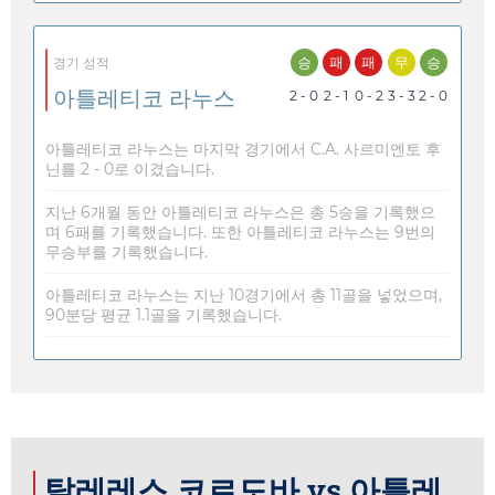
승
패
패
무
승
경기 성적
아틀레티코 라누스
2 - 0
2 - 1
0 - 2
3 - 3
2 - 0
아틀레티코 라누스는 마지막 경기에서 C.A. 사르미엔토 후
닌를 2 - 0로 이겼습니다.
지난 6개월 동안 아틀레티코 라누스은 총 5승을 기록했으
며 6패를 기록했습니다. 또한 아틀레티코 라누스는 9번의
무승부를 기록했습니다.
아틀레티코 라누스는 지난 10경기에서 총 11골을 넣었으며,
90분당 평균 1.1골을 기록했습니다.
탈레레스 코르도바 vs 아틀레