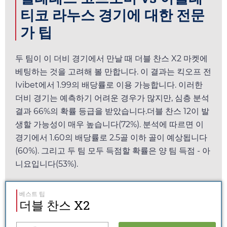
티코 라누스 경기에 대한 전문
가 팁
두 팀이 이 더비 경기에서 만날 때 더블 찬스 X2 마켓에
베팅하는 것을 고려해 볼 만합니다. 이 결과는 킥오프 전
Ivibet
에서
1.99
의 배당률로 이용 가능합니다. 이러한
더비 경기는 예측하기 어려운 경우가 많지만, 심층 분석
결과 66%의 확률 등급을 받았습니다.더블 찬스 12이 발
생할 가능성이 매우 높습니다(72%). 분석에 따르면 이
경기에서
1.60
의 배당률로 2.5골 이하 골이 예상됩니다
(60%). 그리고 두 팀 모두 득점할 확률은 양 팀 득점 - 아
니요입니다(53%).
베스트 팁
더블 찬스 X2