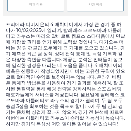
약관 적용
약관 적용
프리메라 디비시온의 4 매치데이에서 가장 큰 경기 중 하
나가
10/02/2025
에 열리며, 탈레레스 코르도바과 아틀레
티코 라누스는 마리오 알베르토 켐프스 스타디움에서 만날
때 자랑할 권리를 얻기 위해 노력할 것입니다. 다가오는 더
비는 양 팀 팬클럽 모두에게 큰 기대를 모으고 있습니다. 경
기 예측은 최근 팀 성적, 상대 전적 통계 및 득점 기록과 같
은 다양한 측면을 다룹니다. 제공된 분석은 펀터들이 정보
에 입각한 결정을 내리는 데 도움을 줍니다. 4 매치데이의
예측은 신중하게 작성되었지만 더비는 고유한 규칙이 있으
므로 절대적인 수익을 보장하지는 않습니다. 온라인 베팅
은 통계적 방법론을 사용하여 경기 결과를 예측하며, 잘 조
사된 통찰력을 통해 베팅 전략을 강화하려는 스포츠 베팅
애호가들에게 서비스를 제공합니다.
월요일
에 탈레레스 코
르도바과 아틀레티코 라누스의 경기가 열리며, 두 팀 모두
승점 3점을 확보하는 것을 목표로 합니다.이 두 팀 간의 경
기는 좀처럼 싱겁게 끝나지 않으며, 경기 전 분석에 따르면
이번에는 아틀레티코 라누스이 승리할 가능성이 높습니다.
하지만 경기의 특성상 어떤 일이든 일어날 수 있습니다!