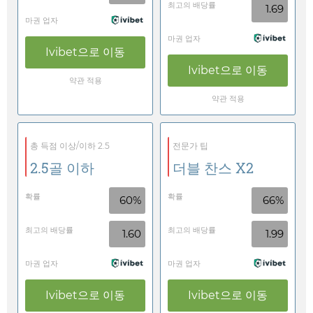
최고의 배당률
1.69
마권 업자
마권 업자
Ivibet
으로 이동
Ivibet
으로 이동
약관 적용
약관 적용
총 득점 이상/이하 2.5
전문가 팁
2.5골 이하
더블 찬스 X2
확률
확률
60%
66%
최고의 배당률
최고의 배당률
1.60
1.99
마권 업자
마권 업자
Ivibet
으로 이동
Ivibet
으로 이동