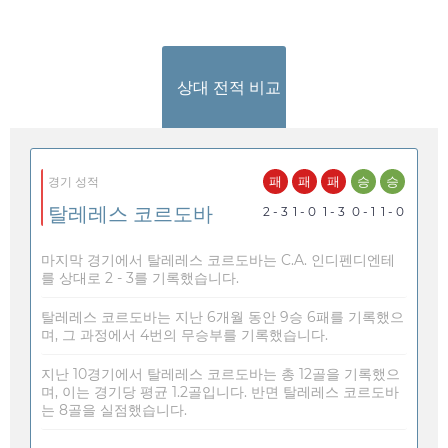
상대 전적 비교
패
패
패
승
승
경기 성적
탈레레스 코르도바
2 - 3
1 - 0
1 - 3
0 - 1
1 - 0
마지막 경기에서 탈레레스 코르도바는 C.A. 인디펜디엔테
를 상대로 2 - 3를 기록했습니다.
탈레레스 코르도바는 지난 6개월 동안 9승 6패를 기록했으
며, 그 과정에서 4번의 무승부를 기록했습니다.
지난 10경기에서 탈레레스 코르도바는 총 12골을 기록했으
며, 이는 경기당 평균 1.2골입니다. 반면 탈레레스 코르도바
는 8골을 실점했습니다.