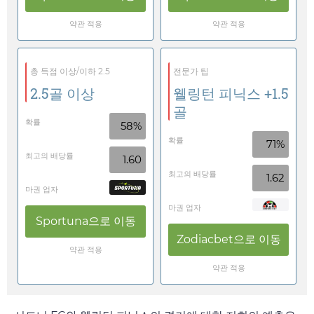
약관 적용
약관 적용
총 득점 이상/이하 2.5
전문가 팁
2.5골 이상
웰링턴 피닉스 +1.5
골
확률
58%
확률
71%
최고의 배당률
1.60
최고의 배당률
1.62
마권 업자
마권 업자
Sportuna
으로 이동
Zodiacbet
으로 이동
약관 적용
약관 적용