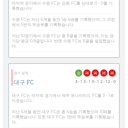
마지막 경기에서 수원 FC는 강원 FC를 상대로 0 - 0를 기
록했습니다.
수원 FC는 지난 6개월 동안 1승 6패를 기록했으며, 그 과정
에서 5번의 무승부를 기록했습니다.
지난 10경기에서 수원 FC는 총 8골을 기록했으며, 이는 경
기당 평균 0.8골입니다. 반면 수원 FC는 6골을 실점했습니
다.
승
패
패
패
패
경기 성적
대구 FC
3 - 1
3 - 1
0 - 1
2 - 1
2 - 0
대구 FC는 마지막 경기에서 제주 유나이티드 FC를 3 - 1로
이겼습니다.
지난 6개월 동안 대구 FC은 총 4승을 기록했으며 10패를
기록했습니다. 또한 대구 FC는 1번의 무승부를 기록했습니
다.