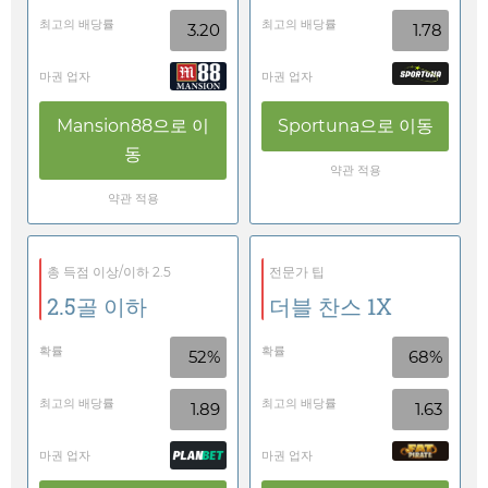
최고의 배당률
최고의 배당률
3.20
1.78
마권 업자
마권 업자
Mansion88
으로 이
Sportuna
으로 이동
동
약관 적용
약관 적용
총 득점 이상/이하 2.5
전문가 팁
2.5골 이하
더블 찬스 1X
확률
확률
52%
68%
최고의 배당률
최고의 배당률
1.89
1.63
마권 업자
마권 업자