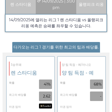
14/09/2025
|
3:00
렌 스타디움
올랭피크 리옹
pm
14/09/2025
에 열리는 리그 1 렌 스타디움 vs 올랭피크
리옹 예측은 승패를 좌우할 수 있습니다.
다가오는 리그 1 경기를 위한 최고의 팁과 배당률.
3승무패
양 팀 득점 - 예/아니요
렌 스타디움
양 팀 득점 - 예
확률
확률
41%
68%
최고의 배당률
최고의 배당률
2.62
-
마권 업자
마권 업자