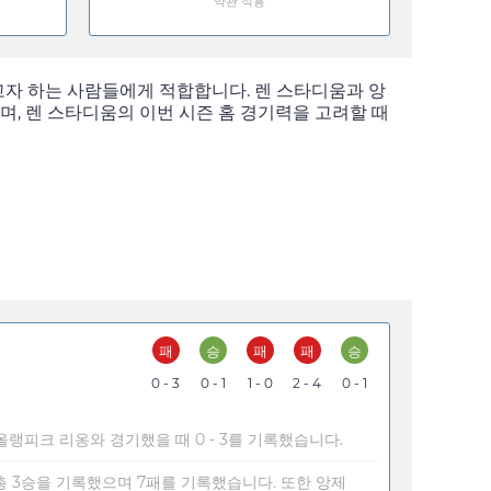
약관 적용
자 하는 사람들에게 적합합니다. 렌 스타디움과 앙
며, 렌 스타디움의 이번 시즌 홈 경기력을 고려할 때
패
승
패
패
승
0 - 3
0 - 1
1 - 0
2 - 4
0 - 1
올랭피크 리옹와 경기했을 때 0 - 3를 기록했습니다.
 총 3승을 기록했으며 7패를 기록했습니다. 또한 앙제