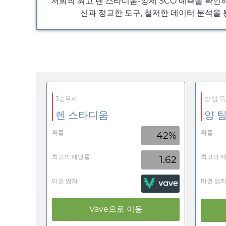
저희의 최고 렌 스타디움-앙제 SCO 예측을 확인
신과 정교한 도구, 철저한 데이터 분석을 
3승무패
양 팀 득
렌 스타디움
양 팀
확률
확률
42%
최고의 배당률
최고의 
1.62
마권 업자
마권 업
Vave
으로 이동