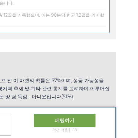
습니다.
총 12골을 기록했으며, 이는 90분당 평균 1.2골을 의미합
프 전 이 마켓의 확률은 57%이며, 성공 가능성을
근 경기력 추세 및 기타 관련 통계를 고려하여 이루어집
 양 팀 득점 - 아니요입니다(51%).
베팅하기
약관 적용 | +18