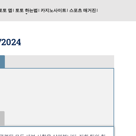
토토 앱
토토 하는법
카지노사이트
스포츠 매거진
/2024