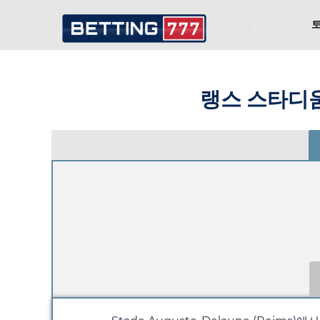
랭스 스타디움 