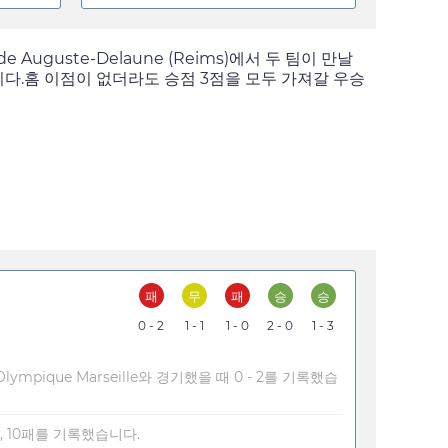
Auguste-Delaune (Reims)에서 두 팀이 만날
다.홈 이점이 없더라도 승점 3점을 모두 가져갈 우승
패
무
패
승
승
0 - 2
1 - 1
1 - 0
2 - 0
1 - 3
mpique Marseille와 경기했을 때 0 - 2를 기록했습
, 10패를 기록했습니다.