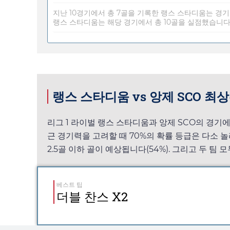
지난 10경기에서 총 7골을 기록한 랭스 스타디움는 경기
랭스 스타디움는 해당 경기에서 총 10골을 실점했습니다
랭스 스타디움 vs 앙제 SCO 최
리그 1 라이벌 랭스 스타디움과 앙제 SCO의 경기에
근 경기력을 고려할 때 70%의 확률 등급은 다소 놀
2.5골 이하 골이 예상됩니다(54%). 그리고 두 팀 모
베스트 팁
더블 찬스 X2