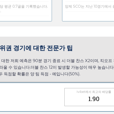
당 평균 0.7골을 기록했습니다.
앙제 SCO는 지난 10경기에서 
.
상위권 경기에 대한 전문가 팁
 대한 저희 예측은 90분 경기 종료 시 더블 찬스 X2이며, 킥오프
라울 수 있습니다.더블 찬스 12이 발생할 가능성이 매우 높습니다(
두 득점할 확률은 양 팀 득점 - 예입니다(50%).
Ivibet
에서 최고의 배당률
1.90