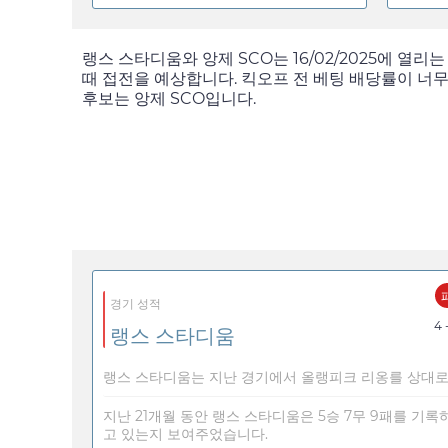
랭스 스타디움와 앙제 SCO는
16/02/2025
에 열리는 
때 접전을 예상합니다. 킥오프 전 베팅 배당률이 너
후보는 앙제 SCO입니다.
경기 성적
4 
랭스 스타디움
랭스 스타디움는 지난 경기에서 올랭피크 리옹를 상대로 4
지난 21개월 동안 랭스 스타디움은 5승 7무 9패를 기록
고 있는지 보여주었습니다.