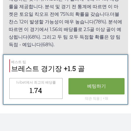
률을 제공합니다. 분석 및 경기 전 통계에 따르면 이 마
켓은
토요일
킥오프 전에 75%의 확률을 갖습니다.더블
찬스 12이 발생할 가능성이 매우 높습니다(78%). 분석에
따르면 이 경기에서
1.56
의 배당률로 2.5골 이상 골이 예
상됩니다(68%). 그리고 두 팀 모두 득점할 확률은 양 팀
득점 - 예입니다(68%).
베스트 팁
브레스트 경기장 +1.5 골
Ivibet
에서 최고의 배당률
베팅하기
1.74
약관 적용 | +18