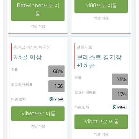
Betwinner
으로 이
M88
으로 이동
동
약관 적용
약관 적용
총 득점 이상/이하 2.5
전문가 팁
2.5골 이상
브레스트 경기장
+1.5 골
확률
68%
확률
75%
최고의 배당률
1.56
최고의 배당률
1.74
마권 업자
마권 업자
Ivibet
으로 이동
Ivibet
으로 이동
약관 적용
약관 적용