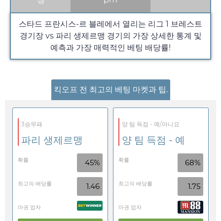
스타드 프란시스-르 블레에서 열리는 리그 1 브레스트
경기장 vs 파리 생제르맹 경기의 가장 상세한 통계 및
예측과 가장 매력적인 베팅 배당률!
킥오프 전 최고의 베팅 마켓과 팁.
3승무패
양 팀 득점 - 예/아니요
파리 생제르맹
양 팀 득점 - 예
확률
확률
45%
68%
최고의 배당률
최고의 배당률
1.46
1.75
마권 업자
마권 업자