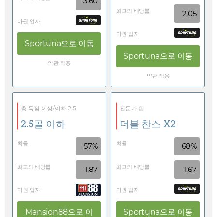
3.60
최고의 배당률
2.05
마권 업자
마권 업자
Sportuna
으로 이동
Sportuna
으로 이동
약관 적용
약관 적용
총 득점 이상/이하 2.5
전문가 팁
2.5골 이하
더블 찬스 X2
확률
확률
57%
68%
최고의 배당률
최고의 배당률
1.87
1.67
마권 업자
마권 업자
Mansion88
으로 이
Sportuna
으로 이동