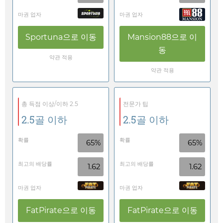
마권 업자
마권 업자
Sportuna
으로 이동
Mansion88
으로 이
동
약관 적용
약관 적용
총 득점 이상/이하 2.5
전문가 팁
2.5골 이하
2.5골 이하
확률
확률
65%
65%
최고의 배당률
최고의 배당률
1.62
1.62
마권 업자
마권 업자
FatPirate
으로 이동
FatPirate
으로 이동