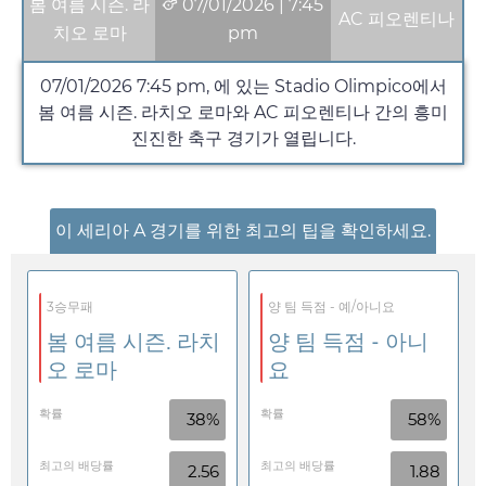
봄 여름 시즌. 라
07/01/2026
|
7:45
AC 피오렌티나
치오 로마
pm
07/01/2026
7:45 pm
, 에 있는 Stadio Olimpico에서
봄 여름 시즌. 라치오 로마와 AC 피오렌티나 간의 흥미
진진한 축구 경기가 열립니다.
이 세리아 A 경기를 위한 최고의 팁을 확인하세요.
3승무패
양 팀 득점 - 예/아니요
봄 여름 시즌. 라치
양 팀 득점 - 아니
오 로마
요
확률
확률
38%
58%
최고의 배당률
최고의 배당률
2.56
1.88