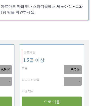
아르만도 마라도나 스타디움에서 제노아 C.F.C.와
베팅 팁을 확인하세요.
전문가 팁
1.5골 이상
확률
58%
80%
최고의 배당률
-
-
마권 업자
으로 이동