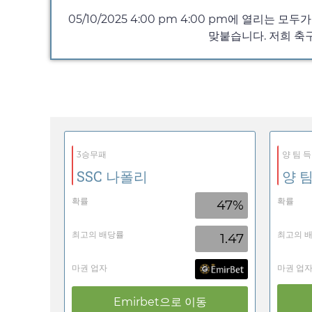
05/10/2025 4:00 pm
4:00 pm
에 열리는 모두가
맞붙습니다. 저희 축
3승무패
양 팀 득
SSC 나폴리
양 팀
확률
확률
47%
최고의 배당률
최고의 
1.47
마권 업자
마권 업
Emirbet
으로 이동