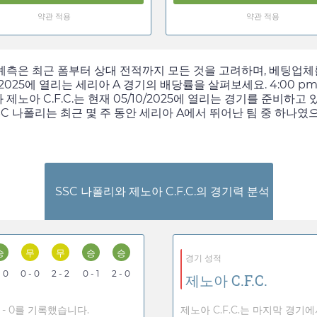
약관 적용
약관 적용
희의 예측은 최근 폼부터 상대 전적까지 모든 것을 고려하며, 베팅
/2025
에 열리는 세리아 A 경기의 배당률을 살펴보세요.
4:00 p
제노아 C.F.C.는 현재
05/10/2025
에 열리는 경기를 준비하고 
C 나폴리는 최근 몇 주 동안 세리아 A에서 뛰어난 팀 중 하나였
SSC 나폴리와 제노아 C.F.C.의 경기력 분석
승
무
무
승
승
경기 성적
- 0
0 - 0
2 - 2
0 - 1
2 - 0
제노아 C.F.C.
- 0를 기록했습니다.
제노아 C.F.C.는 마지막 경기에