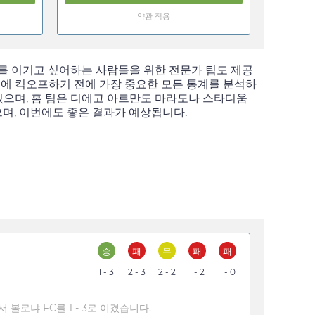
약관 적용
업체를 이기고 싶어하는 사람들을 위한 전문가 팁도 제공
m
에 킥오프하기 전에 가장 중요한 모든 통계를 분석하
있으며, 홈 팀은 디에고 아르만도 마라도나 스타디움
으며, 이번에도 좋은 결과가 예상됩니다.
승
패
무
패
패
1 - 3
2 - 3
2 - 2
1 - 2
1 - 0
서 볼로냐 FC를 1 - 3로 이겼습니다.