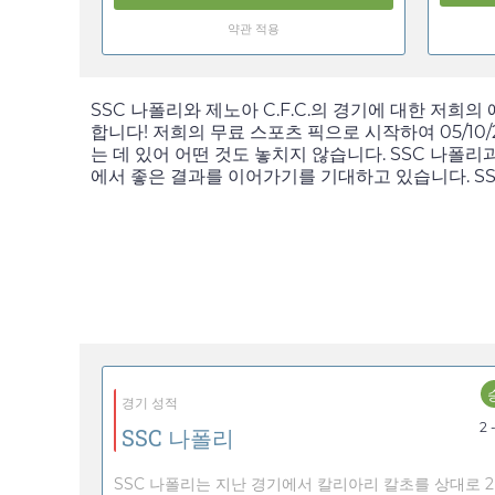
약관 적용
SSC 나폴리와 제노아 C.F.C.의 경기에 대한 저
합니다! 저희의 무료 스포츠 픽으로 시작하여
05/10
는 데 있어 어떤 것도 놓치지 않습니다. SSC 나폴리과 
에서 좋은 결과를 이어가기를 기대하고 있습니다. SS
경기 성적
2 
SSC 나폴리
SSC 나폴리는 지난 경기에서 칼리아리 칼초를 상대로 2 