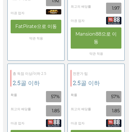
1.92
최고의 배당률
1.97
마권 업자
마권 업자
FatPirate
으로 이동
Mansion88
으로 이
약관 적용
동
약관 적용
총 득점 이상/이하 2.5
전문가 팁
2.5골 이하
2.5골 이하
확률
확률
57%
57%
최고의 배당률
최고의 배당률
1.85
1.85
마권 업자
마권 업자