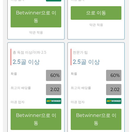
Betwinner
으로 이
으로 이동
동
약관 적용
약관 적용
총 득점 이상/이하 2.5
전문가 팁
2.5골 이상
2.5골 이상
확률
확률
60%
60%
최고의 배당률
최고의 배당률
2.02
2.02
마권 업자
마권 업자
Betwinner
으로 이
Betwinner
으로 이
동
동