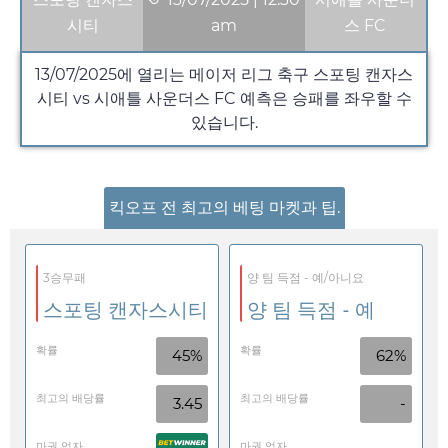
시티
am
스 FC
13/07/2025
에 열리는 메이저 리그 축구 스포팅 캔자스
시티 vs 시애틀 사운더스 FC 예측은 승패를 좌우할 수
있습니다.
킥오프 전 최고의 베팅 마켓과 팁.
3승무패
양 팀 득점 - 예/아니요
스포팅 캔자스시티
양 팀 득점 - 예
확률
확률
45%
62%
최고의 배당률
최고의 배당률
3.45
-
마권 업자
마권 업자