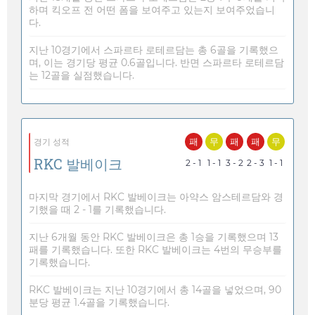
하며 킥오프 전 어떤 폼을 보여주고 있는지 보여주었습니
다.
지난 10경기에서 스파르타 로테르담는 총 6골을 기록했으
며, 이는 경기당 평균 0.6골입니다. 반면 스파르타 로테르담
는 12골을 실점했습니다.
패
무
패
패
무
경기 성적
RKC 발베이크
2 - 1
1 - 1
3 - 2
2 - 3
1 - 1
마지막 경기에서 RKC 발베이크는 아약스 암스테르담와 경
기했을 때 2 - 1를 기록했습니다.
지난 6개월 동안 RKC 발베이크은 총 1승을 기록했으며 13
패를 기록했습니다. 또한 RKC 발베이크는 4번의 무승부를
기록했습니다.
RKC 발베이크는 지난 10경기에서 총 14골을 넣었으며, 90
분당 평균 1.4골을 기록했습니다.