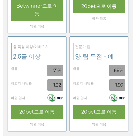
Betwinner
으로 이
20bet
으로 이동
동
약관 적용
약관 적용
총 득점 이상/이하 2.5
전문가 팁
2.5골 이상
양 팀 득점 - 예
확률
확률
71%
68%
최고의 배당률
최고의 배당률
1.22
1.50
마권 업자
마권 업자
20bet
으로 이동
20bet
으로 이동
약관 적용
약관 적용