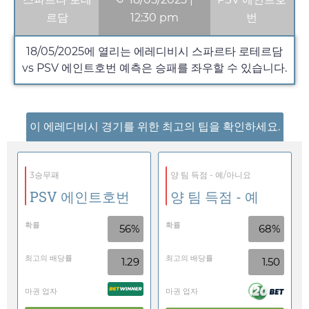
르담
12:30 pm
번
18/05/2025
에 열리는 에레디비시 스파르타 로테르담
vs PSV 에인트호번 예측은 승패를 좌우할 수 있습니다.
이 에레디비시 경기를 위한 최고의 팁을 확인하세요.
3승무패
양 팀 득점 - 예/아니요
PSV 에인트호번
양 팀 득점 - 예
확률
확률
56%
68%
최고의 배당률
최고의 배당률
1.29
1.50
마권 업자
마권 업자