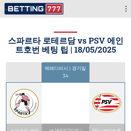
스파르타 로테르담 vs PSV 에인
트호번 베팅 팁 |
18/05/2025
에레디비시 | 경기일
34
스파르타 로테
18/05/2025
|
PSV 에인트호