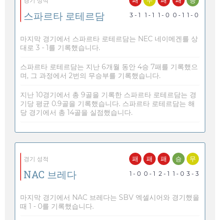
패
무
패
패
승
경기 성적
스파르타 로테르담
3 - 1
1 - 1
1 - 0
0 - 1
1 - 0
마지막 경기에서 스파르타 로테르담는 NEC 네이메겐를 상
대로 3 - 1를 기록했습니다.
스파르타 로테르담는 지난 6개월 동안 4승 7패를 기록했으
며, 그 과정에서 2번의 무승부를 기록했습니다.
지난 10경기에서 총 9골을 기록한 스파르타 로테르담는 경
기당 평균 0.9골을 기록했습니다. 스파르타 로테르담는 해
당 경기에서 총 14골을 실점했습니다.
패
패
패
승
무
경기 성적
NAC 브레다
1 - 0
0 - 1
2 - 1
1 - 0
3 - 3
마지막 경기에서 NAC 브레다는 SBV 엑셀시어와 경기했을
때 1 - 0를 기록했습니다.