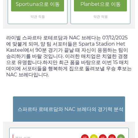
Sportuna
으로 이동
Planbet
으로 이동
약관 적용
약관 적용
라이벌 스파르타 로테르담과 NAC 브레다는
07/12/2025
에 맞붙게 되며, 양 팀 서포터들은 Sparta Stadion Het
Kasteel에서 90분 경기가 끝날 때 자신이 응원하는 팀이
승리하기를 바랄 것입니다. 이러한 매치업은 치열한 경쟁
으로 유명합니다.하지만 최근 폼을 바탕으로 이번 15 매치
데이에 서포터들을 행복하게 집으로 돌려보낼 우승 후보는
NAC 브레다입니다.
스파르타 로테르담와 NAC 브레다의 경기력 분석