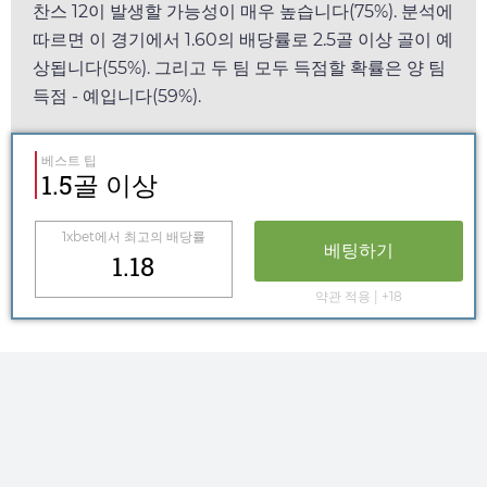
찬스 12이 발생할 가능성이 매우 높습니다(75%). 분석에
따르면 이 경기에서
1.60
의 배당률로 2.5골 이상 골이 예
상됩니다(55%). 그리고 두 팀 모두 득점할 확률은 양 팀
득점 - 예입니다(59%).
베스트 팁
1.5골 이상
1xbet
에서 최고의 배당률
베팅하기
1.18
약관 적용 | +18