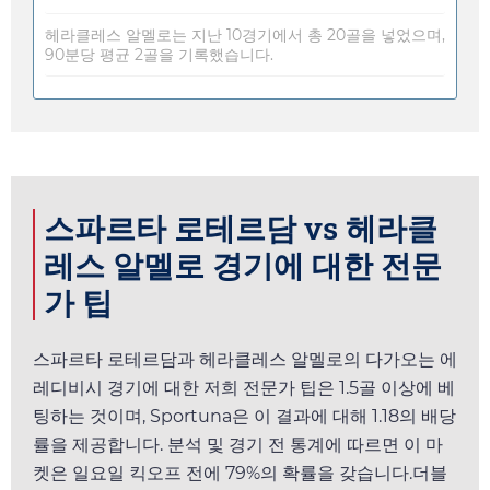
헤라클레스 알멜로는 지난 10경기에서 총 20골을 넣었으며,
90분당 평균 2골을 기록했습니다.
스파르타 로테르담 vs 헤라클
레스 알멜로 경기에 대한 전문
가 팁
스파르타 로테르담과 헤라클레스 알멜로의 다가오는 에
레디비시 경기에 대한 저희 전문가 팁은 1.5골 이상에 베
팅하는 것이며,
Sportuna
은 이 결과에 대해
1.18
의 배당
률을 제공합니다. 분석 및 경기 전 통계에 따르면 이 마
켓은
일요일
킥오프 전에 79%의 확률을 갖습니다.더블