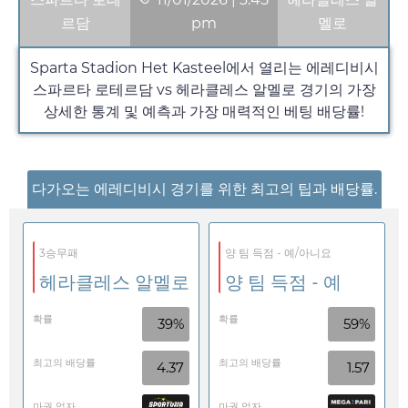
르담
pm
멜로
Sparta Stadion Het Kasteel에서 열리는 에레디비시
스파르타 로테르담 vs 헤라클레스 알멜로 경기의 가장
상세한 통계 및 예측과 가장 매력적인 베팅 배당률!
다가오는 에레디비시 경기를 위한 최고의 팁과 배당률.
3승무패
양 팀 득점 - 예/아니요
헤라클레스 알멜로
양 팀 득점 - 예
확률
확률
39%
59%
최고의 배당률
최고의 배당률
4.37
1.57
마권 업자
마권 업자