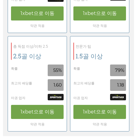
1xbet
으로 이동
1xbet
으로 이동
약관 적용
약관 적용
총 득점 이상/이하 2.5
전문가 팁
2.5골 이상
1.5골 이상
확률
확률
55%
79%
최고의 배당률
최고의 배당률
1.60
1.18
마권 업자
마권 업자
1xbet
으로 이동
1xbet
으로 이동
약관 적용
약관 적용