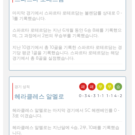
마지막 경기에서 스파르타 로테르담는 볼렌담를 상대로 0 -
1를 기록했습니다.
스파르타 로테르담는 지난 6개월 동안 6승 8패를 기록했으
며, 그 과정에서 2번의 무승부를 기록했습니다.
지난 10경기에서 총 10골을 기록한 스파르타 로테르담는 경
기당 평균 1골을 기록했습니다. 스파르타 로테르담는 해당
경기에서 총 8골을 실점했습니다.
패
패
무
무
승
경기 성적
헤라클레스 알멜로
0 - 3
4 - 3
1 - 1
1 - 1
4 - 2
헤라클레스 알멜로는 마지막 경기에서 SC 헤렌베인를 0 -
3로 이겼습니다.
헤라클레스 알멜로는 지난달에 4승, 2무, 10패를 기록했습
니다.