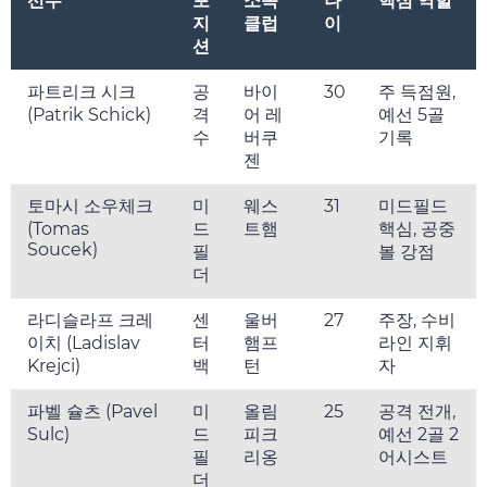
선수
포
소속
나
핵심 역할
지
클럽
이
션
파트리크 시크
공
바이
30
주 득점원,
(Patrik Schick)
격
어 레
예선 5골
수
버쿠
기록
젠
토마시 소우체크
미
웨스
31
미드필드
(Tomas
드
트햄
핵심, 공중
Soucek)
필
볼 강점
더
라디슬라프 크레
센
울버
27
주장, 수비
이치 (Ladislav
터
햄프
라인 지휘
Krejci)
백
턴
자
파벨 슐츠 (Pavel
미
올림
25
공격 전개,
Sulc)
드
피크
예선 2골 2
필
리옹
어시스트
더