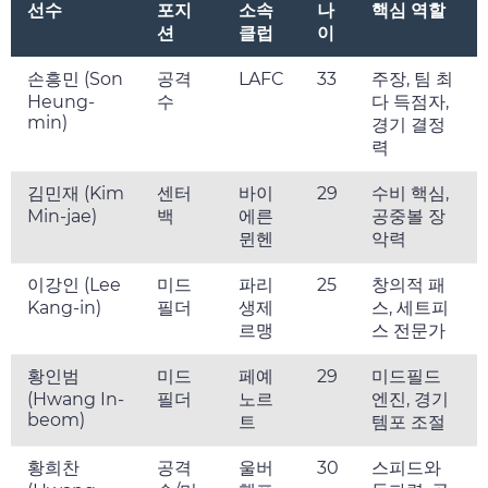
선수
포지
소속
나
핵심 역할
션
클럽
이
손흥민 (Son
공격
LAFC
33
주장, 팀 최
Heung-
수
다 득점자,
min)
경기 결정
력
김민재 (Kim
센터
바이
29
수비 핵심,
Min-jae)
백
에른
공중볼 장
뮌헨
악력
이강인 (Lee
미드
파리
25
창의적 패
Kang-in)
필더
생제
스, 세트피
르맹
스 전문가
황인범
미드
페예
29
미드필드
(Hwang In-
필더
노르
엔진, 경기
beom)
트
템포 조절
황희찬
공격
울버
30
스피드와