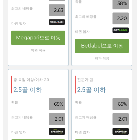
확률
58%
최고의 배당률
2.63
최고의 배당률
2.20
마권 업자
마권 업자
Megapari
으로 이동
Betlabel
으로 이동
약관 적용
약관 적용
총 득점 이상/이하 2.5
전문가 팁
2.5골 이하
2.5골 이하
확률
확률
65%
65%
최고의 배당률
최고의 배당률
2.01
2.01
마권 업자
마권 업자