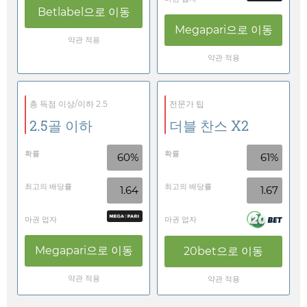
Betlabel
으로 이동
Megapari
으로 이동
약관 적용
약관 적용
총 득점 이상/이하 2.5
전문가 팁
2.5골 이하
더블 찬스 X2
확률
확률
60%
61%
최고의 배당률
최고의 배당률
1.64
1.67
마권 업자
마권 업자
Megapari
으로 이동
20bet
으로 이동
약관 적용
약관 적용