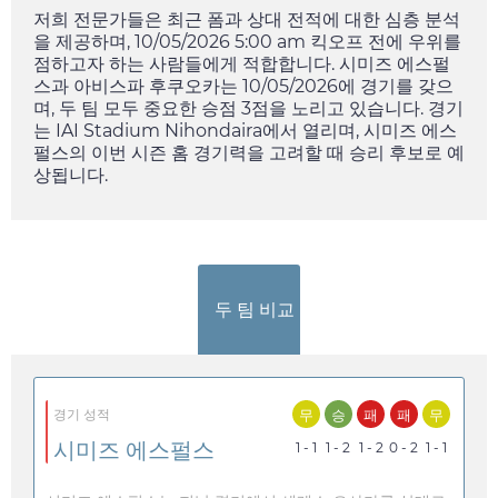
저희 전문가들은 최근 폼과 상대 전적에 대한 심층 분석
을 제공하며,
10/05/2026 5:00 am
킥오프 전에 우위를
점하고자 하는 사람들에게 적합합니다. 시미즈 에스펄
스과 아비스파 후쿠오카는
10/05/2026
에 경기를 갖으
며, 두 팀 모두 중요한 승점 3점을 노리고 있습니다. 경기
는 IAI Stadium Nihondaira에서 열리며, 시미즈 에스
펄스의 이번 시즌 홈 경기력을 고려할 때 승리 후보로 예
상됩니다.
두 팀 비교
무
승
패
패
무
경기 성적
시미즈 에스펄스
1 - 1
1 - 2
1 - 2
0 - 2
1 - 1