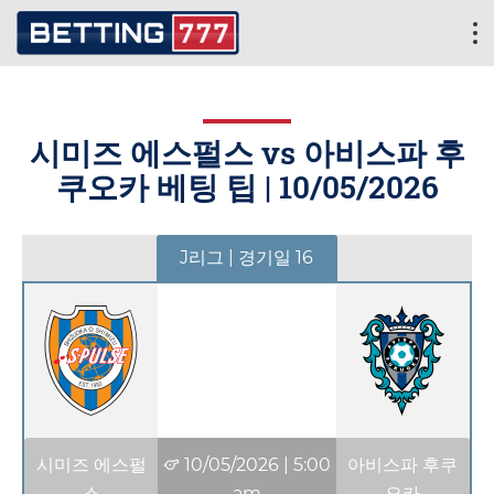
시미즈 에스펄스 vs 아비스파 후
쿠오카 베팅 팁 |
10/05/2026
J리그 | 경기일 16
시미즈 에스펄
10/05/2026
|
5:00
아비스파 후쿠
스
am
오카