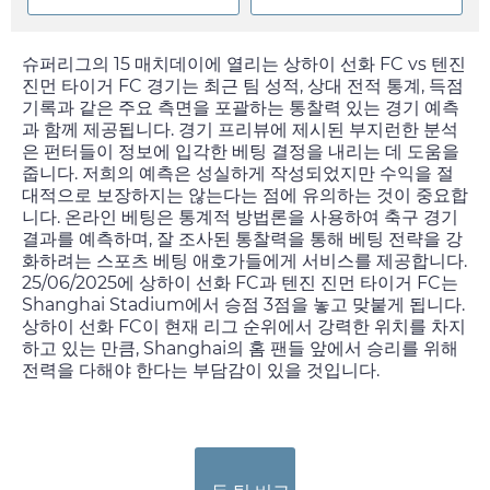
슈퍼리그의 15 매치데이에 열리는 상하이 선화 FC vs 텐진
진먼 타이거 FC 경기는 최근 팀 성적, 상대 전적 통계, 득점
기록과 같은 주요 측면을 포괄하는 통찰력 있는 경기 예측
과 함께 제공됩니다. 경기 프리뷰에 제시된 부지런한 분석
은 펀터들이 정보에 입각한 베팅 결정을 내리는 데 도움을
줍니다. 저희의 예측은 성실하게 작성되었지만 수익을 절
대적으로 보장하지는 않는다는 점에 유의하는 것이 중요합
니다. 온라인 베팅은 통계적 방법론을 사용하여 축구 경기
결과를 예측하며, 잘 조사된 통찰력을 통해 베팅 전략을 강
화하려는 스포츠 베팅 애호가들에게 서비스를 제공합니다.
25/06/2025
에 상하이 선화 FC과 텐진 진먼 타이거 FC는
Shanghai Stadium에서 승점 3점을 놓고 맞붙게 됩니다.
상하이 선화 FC이 현재 리그 순위에서 강력한 위치를 차지
하고 있는 만큼, Shanghai의 홈 팬들 앞에서 승리를 위해
전력을 다해야 한다는 부담감이 있을 것입니다.