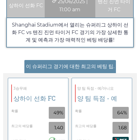
25/06/2025
|
텐진 진먼 타이
상하이 선화 FC
11:00 am
거 FC
Shanghai Stadium에서 열리는 슈퍼리그 상하이 선
화 FC vs 텐진 진먼 타이거 FC 경기의 가장 상세한 통
계 및 예측과 가장 매력적인 베팅 배당률!
이 슈퍼리그 경기에 대한 최고의 베팅 팁.
3승무패
양 팀 득점 - 예/아니요
상하이 선화 FC
양 팀 득점 - 예
확률
확률
49%
64%
최고의 배당률
최고의 배당률
1.40
1.68