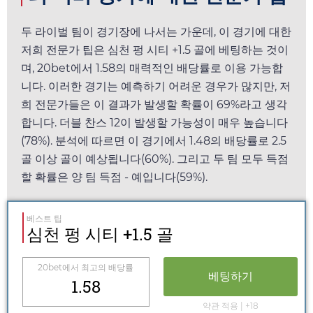
두 라이벌 팀이 경기장에 나서는 가운데, 이 경기에 대한
저희 전문가 팁은 심천 펑 시티 +1.5 골에 베팅하는 것이
며,
20bet
에서
1.58
의 매력적인 배당률로 이용 가능합
니다. 이러한 경기는 예측하기 어려운 경우가 많지만, 저
희 전문가들은 이 결과가 발생할 확률이 69%라고 생각
합니다. 더블 찬스 12이 발생할 가능성이 매우 높습니다
(78%). 분석에 따르면 이 경기에서
1.48
의 배당률로 2.5
골 이상 골이 예상됩니다(60%). 그리고 두 팀 모두 득점
할 확률은 양 팀 득점 - 예입니다(59%).
베스트 팁
심천 펑 시티 +1.5 골
20bet
에서 최고의 배당률
베팅하기
1.58
약관 적용 | +18