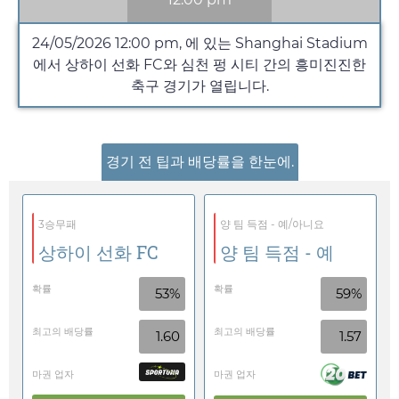
24/05/2026
12:00 pm
, 에 있는 Shanghai Stadium
에서 상하이 선화 FC와 심천 펑 시티 간의 흥미진진한
축구 경기가 열립니다.
경기 전 팁과 배당률을 한눈에.
3승무패
양 팀 득점 - 예/아니요
상하이 선화 FC
양 팀 득점 - 예
확률
확률
53%
59%
최고의 배당률
최고의 배당률
1.60
1.57
마권 업자
마권 업자