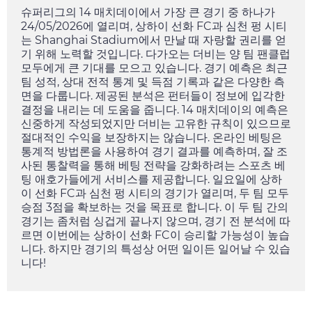
슈퍼리그의 14 매치데이에서 가장 큰 경기 중 하나가
24/05/2026
에 열리며, 상하이 선화 FC과 심천 펑 시티
는 Shanghai Stadium에서 만날 때 자랑할 권리를 얻
기 위해 노력할 것입니다. 다가오는 더비는 양 팀 팬클럽
모두에게 큰 기대를 모으고 있습니다. 경기 예측은 최근
팀 성적, 상대 전적 통계 및 득점 기록과 같은 다양한 측
면을 다룹니다. 제공된 분석은 펀터들이 정보에 입각한
결정을 내리는 데 도움을 줍니다. 14 매치데이의 예측은
신중하게 작성되었지만 더비는 고유한 규칙이 있으므로
절대적인 수익을 보장하지는 않습니다. 온라인 베팅은
통계적 방법론을 사용하여 경기 결과를 예측하며, 잘 조
사된 통찰력을 통해 베팅 전략을 강화하려는 스포츠 베
팅 애호가들에게 서비스를 제공합니다.
일요일
에 상하
이 선화 FC과 심천 펑 시티의 경기가 열리며, 두 팀 모두
승점 3점을 확보하는 것을 목표로 합니다. 이 두 팀 간의
경기는 좀처럼 싱겁게 끝나지 않으며, 경기 전 분석에 따
르면 이번에는 상하이 선화 FC이 승리할 가능성이 높습
니다. 하지만 경기의 특성상 어떤 일이든 일어날 수 있습
니다!