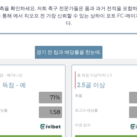
예측을 확인하세요. 저희 축구 전문가들은 폼과 과거 전적을 포함
 통해 에서 킥오프 전 가장 신뢰할 수 있는 상하이 포트 FC-메
다.
경기 전 팁과 배당률을 한눈에.
점 - 예/아니요
총 득점 이상/이하 2.5
 득점 - 예
2.5골 이상
확률
71%
배당률
최고의 배당률
1.58
자
마권 업자