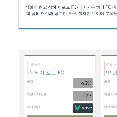
저희의 최고 상하이 포트 FC-메이저우 하카 FC 
희 팀의 헌신과 정교한 도구, 철저한 데이터 분석을
3승무패
양 팀 득
상하이 포트 FC
양 팀
확률
확률
45%
최고의 배당률
최고의 
1.27
마권 업자
마권 업