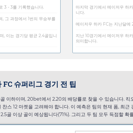
3 - 3를 기록했습니다.
마지막 경기에서 메이저우 하카 F
니다.
며, 그 과정에서 1번의 무승부를
메이저우 하카 FC는 지난달에 2
며, 이는 경기당 평균 2.4골입니
지난 10경기에서 메이저우 하카 
의미합니다.
 FC 슈퍼리그 경기 전 팁
5골 이하이며,
20bet
에서
2.20
의 배당률로 찾을 수 있습니다. 킥
찬스 12 마켓을 고려해야 합니다. 이 예측은 팀의 현재 폼, 최근
2.5골 이상 골이 예상됩니다(71%). 그리고 두 팀 모두 득점할 확률은