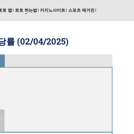
토토 앱
토토 하는법
카지노사이트
스포츠 매거진
당률 (
02/04/2025
)
C