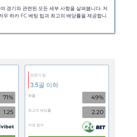
하여 경기와 관련된 모든 세부 사항을 살펴봅니다. 저
이저우 하카 FC 베팅 팁과 최고의 배당률을 제공합니
전문가 팁
3.5골 이하
확률
71%
49%
최고의 배당률
1.25
2.20
마권 업자