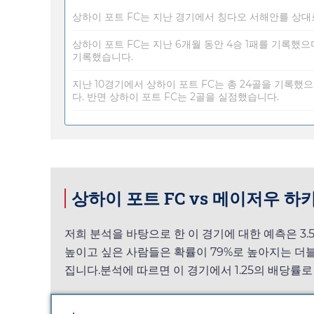
상하이 포트 FC는 지난 경기에서 칭다오 서해안를 상대로 
상하이 포트 FC는 지난 6개월 동안 4승 1패를 기록했으
기록했습니다.
지난 10경기에서 상하이 포트 FC는 총 24골을 기록했으
다. 반면 상하이 포트 FC는 2골을 실점했습니다.
상하이 포트 FC vs 메이저우 하카
저희 분석을 바탕으로 한 이 경기에 대한 예측은 3.
높이고 싶은 사람들은 확률이 79%로 높아지는 더블 
집니다.분석에 따르면 이 경기에서
1.25
의 배당률로 