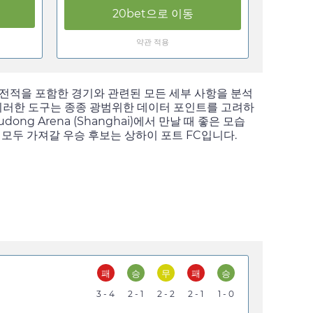
20bet
으로 이동
약관 적용
 전적을 포함한 경기와 관련된 모든 세부 사항을 분석
 이러한 도구는 종종 광범위한 데이터 포인트를 고려하
Pudong Arena (Shanghai)에서 만날 때 좋은 모습
 모두 가져갈 우승 후보는 상하이 포트 FC입니다.
패
승
무
패
승
3 - 4
2 - 1
2 - 2
2 - 1
1 - 0