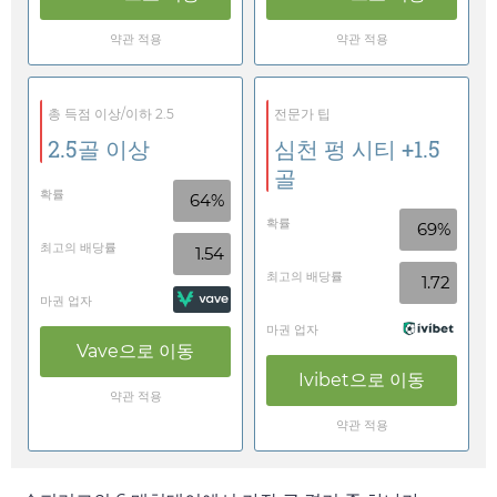
약관 적용
약관 적용
총 득점 이상/이하 2.5
전문가 팁
2.5골 이상
심천 펑 시티 +1.5
골
확률
64%
확률
69%
최고의 배당률
1.54
최고의 배당률
1.72
마권 업자
마권 업자
Vave
으로 이동
Ivibet
으로 이동
약관 적용
약관 적용