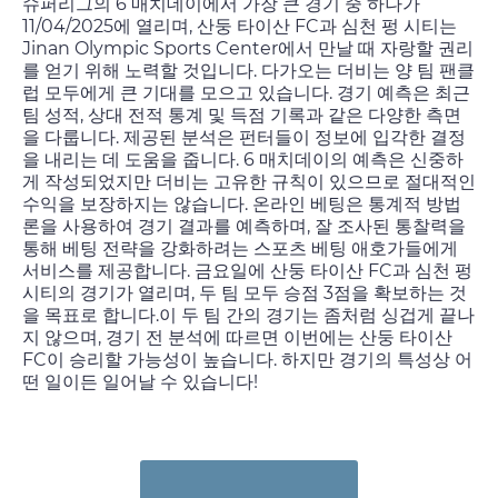
슈퍼리그의 6 매치데이에서 가장 큰 경기 중 하나가
11/04/2025
에 열리며, 산둥 타이산 FC과 심천 펑 시티는
Jinan Olympic Sports Center에서 만날 때 자랑할 권리
를 얻기 위해 노력할 것입니다. 다가오는 더비는 양 팀 팬클
럽 모두에게 큰 기대를 모으고 있습니다. 경기 예측은 최근
팀 성적, 상대 전적 통계 및 득점 기록과 같은 다양한 측면
을 다룹니다. 제공된 분석은 펀터들이 정보에 입각한 결정
을 내리는 데 도움을 줍니다. 6 매치데이의 예측은 신중하
게 작성되었지만 더비는 고유한 규칙이 있으므로 절대적인
수익을 보장하지는 않습니다. 온라인 베팅은 통계적 방법
론을 사용하여 경기 결과를 예측하며, 잘 조사된 통찰력을
통해 베팅 전략을 강화하려는 스포츠 베팅 애호가들에게
서비스를 제공합니다.
금요일
에 산둥 타이산 FC과 심천 펑
시티의 경기가 열리며, 두 팀 모두 승점 3점을 확보하는 것
을 목표로 합니다.이 두 팀 간의 경기는 좀처럼 싱겁게 끝나
지 않으며, 경기 전 분석에 따르면 이번에는 산둥 타이산
FC이 승리할 가능성이 높습니다. 하지만 경기의 특성상 어
떤 일이든 일어날 수 있습니다!