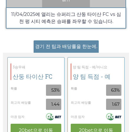
11/04/2025
에 열리는 슈퍼리그 산둥 타이산 FC vs 심
천 펑 시티 예측은 승패를 좌우할 수 있습니다.
경기 전 팁과 배당률을 한눈에.
3승무패
양 팀 득점 - 예/아니요
산둥 타이산 FC
양 팀 득점 - 예
확률
확률
53%
63%
최고의 배당률
최고의 배당률
1.44
1.67
마권 업자
마권 업자
20bet
으로 이동
20bet
으로 이동