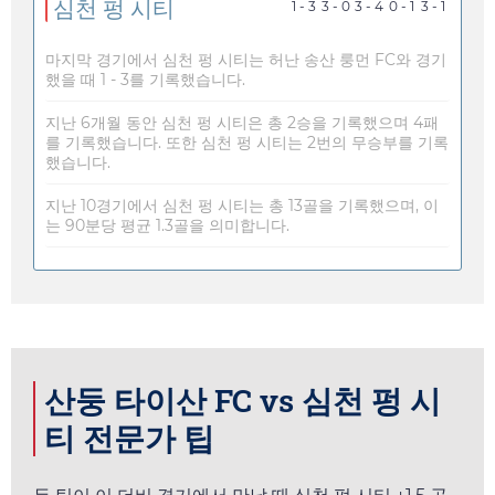
심천 펑 시티
1 - 3
3 - 0
3 - 4
0 - 1
3 - 1
마지막 경기에서 심천 펑 시티는 허난 송산 룽먼 FC와 경기
했을 때 1 - 3를 기록했습니다.
지난 6개월 동안 심천 펑 시티은 총 2승을 기록했으며 4패
를 기록했습니다. 또한 심천 펑 시티는 2번의 무승부를 기록
했습니다.
지난 10경기에서 심천 펑 시티는 총 13골을 기록했으며, 이
는 90분당 평균 1.3골을 의미합니다.
산둥 타이산 FC vs 심천 펑 시
티 전문가 팁