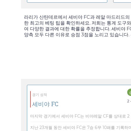
라리가 산탄데르에서 세비야 FC과 레알 마드리드의 
한 최고의 베팅 팁을 확인하세요. 저희는 통계 도구
여 다양한 결과에 대한 확률을 추정합니다. 세비야 
양측 모두 다른 이유로 승점 3점을 노리고 있습니다.
경기 성적
2 
세비야 FC
마지막 경기에서 세비야 FC는 비야레알 CF를 상대로 2 
지난 23개월 동안 세비야 FC은 7승 6무 10패를 기록