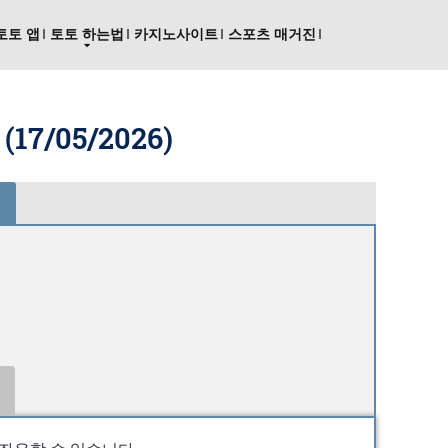
토토 앱
토토 하는법
카지노사이트
스포츠 매거진
(
17/05/2026
)