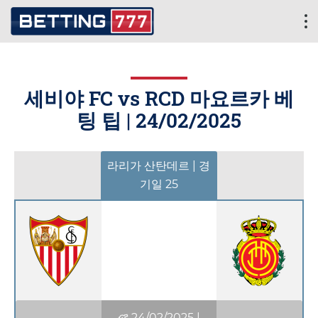
세비야 FC vs RCD 마요르카 베
팅 팁 |
24/02/2025
라리가 산탄데르 | 경
기일 25
24/02/2025
|