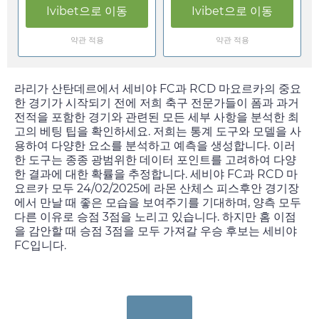
Ivibet
으로 이동
Ivibet
으로 이동
약관 적용
약관 적용
라리가 산탄데르에서 세비야 FC과 RCD 마요르카의 중요
한 경기가 시작되기 전에 저희 축구 전문가들이 폼과 과거
전적을 포함한 경기와 관련된 모든 세부 사항을 분석한 최
고의 베팅 팁을 확인하세요. 저희는 통계 도구와 모델을 사
용하여 다양한 요소를 분석하고 예측을 생성합니다. 이러
한 도구는 종종 광범위한 데이터 포인트를 고려하여 다양
한 결과에 대한 확률을 추정합니다. 세비야 FC과 RCD 마
요르카 모두
24/02/2025
에 라몬 산체스 피스후안 경기장
에서 만날 때 좋은 모습을 보여주기를 기대하며, 양측 모두
다른 이유로 승점 3점을 노리고 있습니다. 하지만 홈 이점
을 감안할 때 승점 3점을 모두 가져갈 우승 후보는 세비야
FC입니다.