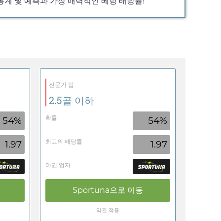
통계 및 예측과 가장 매력적인 베팅 배당률!
전문가 팁
2.5골 이하
확률
54%
54%
최고의 배당률
1.97
1.97
마권 업자
Sportuna
으로 이동
약관 적용