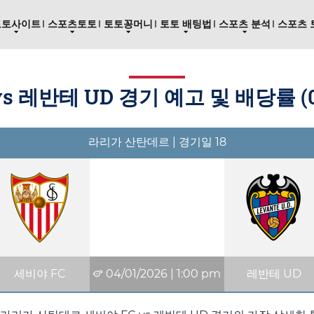
토토사이트
스포츠토토
토토꽁머니
토토 배팅법
스포츠 분석
스포츠 
vs 레반테 UD 경기 예고 및 배당률 (
라리가 산탄데르 | 경기일 18
세비야 FC
04/01/2026
|
1:00 pm
레반테 UD