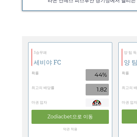
라몬 산체스 피스후안 경기장에서 열리는 라
3승무패
양 팀 득
세비야 FC
양 팀
확률
확률
44%
최고의 배당률
최고의 
1.82
마권 업자
마권 업
Zodiacbet
으로 이동
약관 적용