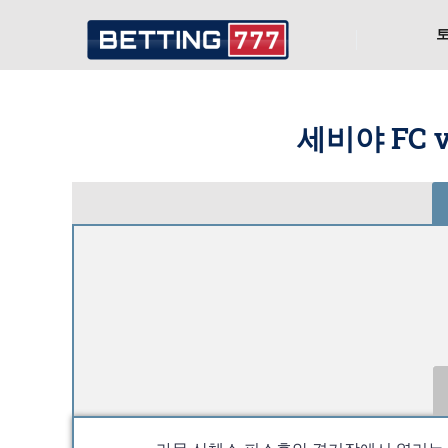
세비야 FC 