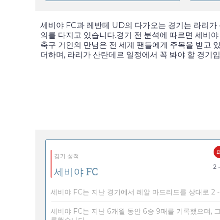
세비야 FC과 레반테 UD의 다가오는 경기는 라리가
의를 다지고 있습니다.경기 전 분석에 따르면 세비야 
축구 거인의 만남은 전 세계 팬들에게 주목을 받고 
더하며, 라리가 산탄데르 일정에서 꼭 봐야 할 경기입
경기 성적
2 
세비야 FC
세비야 FC는 지난 경기에서 레알 마드리드를 상대로 2 -
세비야 FC는 지난 6개월 동안 6승 9패를 기록했으며, 
록했습니다.