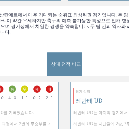
 산탄데르에서 매우 기대되는 순위표 최상위권 경기입니다. 두 팀
FC이 약간 우세하지만 축구의 예측 불가능한 특성으로 인해 항상
있으며 경기장에서 치열한 경쟁을 약속합니다. 두 팀 간의 역사와
니다.
상대 전적 비교
패
승
무
패
패
경기 성적
- 0
4 - 0
1 - 1
0 - 2
2 - 1
레반테 UD
 0를 기록했습니다.
레반테 UD는 마지막 경기에서 레
그 과정에서 2번의 무승부를 기
레반테 UD는 지난달에 2승, 3