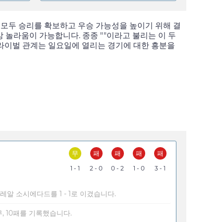
 모두 승리를 확보하고 우승 가능성을 높이기 위해 결
 놀라움이 가능합니다. 종종 ""이라고 불리는 이 두
 라이벌 관계는
일요일
에 열리는 경기에 대한 흥분을
무
패
패
패
패
1 - 1
2 - 0
0 - 2
1 - 0
3 - 1
알 소시에다드를 1 - 1로 이겼습니다.
무, 10패를 기록했습니다.