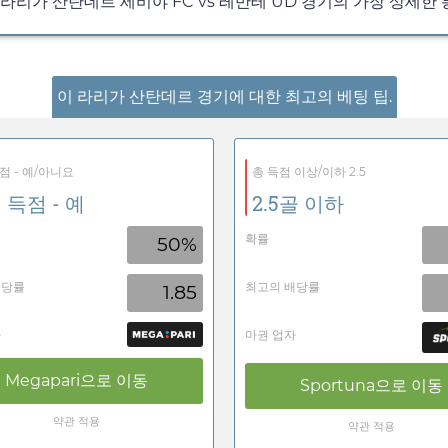
리가 산탄데르 세비야 FC vs 레반테 UD 경기의 가장 상세한 
이 라리가 산탄데르 경기에 대한 최고의 베팅 팁.
점 - 예/아니요
총 득점 이상/이하 2.5
 득점 - 예
2.5골 이하
확률
50%
배당률
최고의 배당률
1.85
자
마권 업자
Megapari
으로 이동
Sportuna
으로 이동
약관 적용
약관 적용