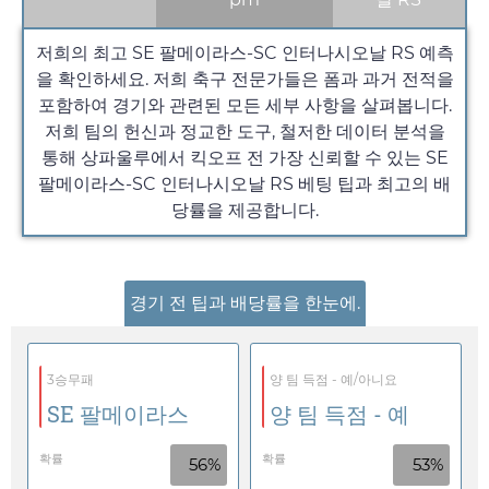
저희의 최고 SE 팔메이라스-SC 인터나시오날 RS 예측
을 확인하세요. 저희 축구 전문가들은 폼과 과거 전적을
포함하여 경기와 관련된 모든 세부 사항을 살펴봅니다.
저희 팀의 헌신과 정교한 도구, 철저한 데이터 분석을
통해 상파울루에서 킥오프 전 가장 신뢰할 수 있는 SE
팔메이라스-SC 인터나시오날 RS 베팅 팁과 최고의 배
당률을 제공합니다.
경기 전 팁과 배당률을 한눈에.
3승무패
양 팀 득점 - 예/아니요
SE 팔메이라스
양 팀 득점 - 예
확률
확률
56%
53%