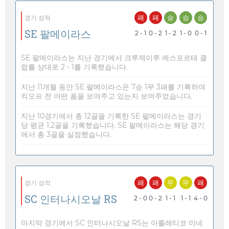
패
패
승
승
승
경기 성적
SE 팔메이라스
2 - 1
0 - 2
1 - 2
1 - 0
0 - 1
SE 팔메이라스는 지난 경기에서 크루제이루 에스포르테 클
럽를 상대로 2 - 1를 기록했습니다.
지난 11개월 동안 SE 팔메이라스은 7승 1무 3패를 기록하며
킥오프 전 어떤 폼을 보여주고 있는지 보여주었습니다.
지난 10경기에서 총 12골을 기록한 SE 팔메이라스는 경기
당 평균 1.2골을 기록했습니다. SE 팔메이라스는 해당 경기
에서 총 3골을 실점했습니다.
패
패
무
무
패
경기 성적
SC 인터나시오날 RS
2 - 0
0 - 2
1 - 1
1 - 1
4 - 0
마지막 경기에서 SC 인터나시오날 RS는 아틀레티코 미네