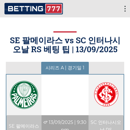
SE 팔메이라스 vs SC 인터나시
오날 RS 베팅 팁 |
13/09/2025
시리즈 A | 경기일 1
13/09/2025
|
9:30
SC 인터나시오
SE 팔메이라스
pm
날 RS