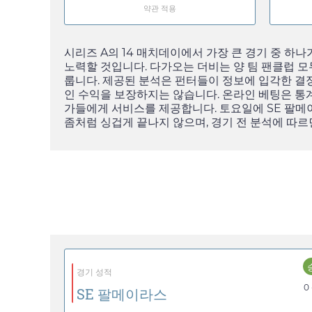
약관 적용
시리즈 A의 14 매치데이에서 가장 큰 경기 중 하나
노력할 것입니다. 다가오는 더비는 양 팀 팬클럽 모두
룹니다. 제공된 분석은 펀터들이 정보에 입각한 결
인 수익을 보장하지는 않습니다. 온라인 베팅은 통
가들에게 서비스를 제공합니다.
토요일
에 SE 팔메
좀처럼 싱겁게 끝나지 않으며, 경기 전 분석에 따르
경기 성적
0 
SE 팔메이라스