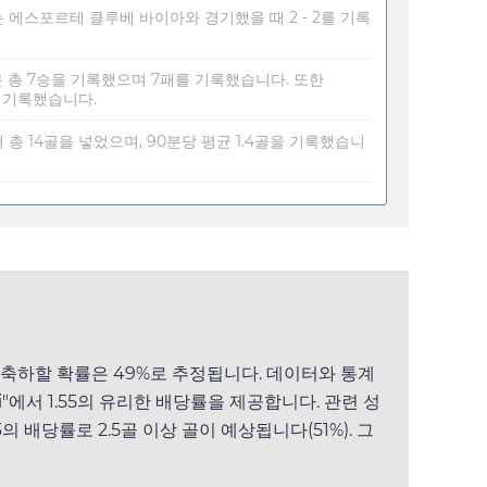
.는 에스포르테 클루베 바이아와 경기했을 때 2 - 2를 기록
C.은 총 7승을 기록했으며 7패를 기록했습니다. 또한
부를 기록했습니다.
에서 총 14골을 넣었으며, 90분당 평균 1.4골을 기록했습니
 축하할 확률은 49%로 추정됩니다. 데이터와 통계
i
"에서
1.55
의 유리한 배당률을 제공합니다. 관련 성
3
의 배당률로 2.5골 이상 골이 예상됩니다(51%). 그