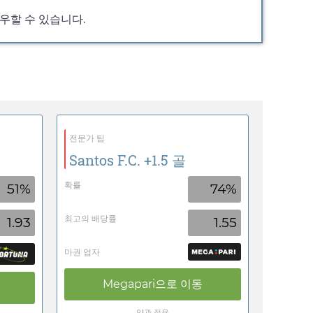
 좌우할 수 있습니다.
전문가 팁
Santos F.C. +1.5 골
확률
51%
74%
최고의 배당률
1.93
1.55
마권 업자
Megapari
으로 이동
약관 적용