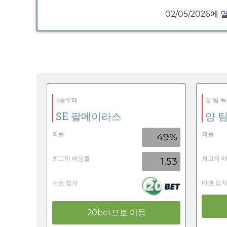
02/05/2026
에 열
3승무패
양 팀 득
SE 팔메이라스
양 팀
확률
확률
49%
최고의 배당률
최고의 
1.53
마권 업자
마권 업
20bet
으로 이동