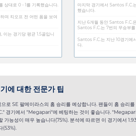
상대로 0 - 1를 기록했습니다.
마지막 경기에서 Santos F.C
했습니다.
기록하며 킥오프 전 어떤 폼을 보여
지난 6개월 동안 Santos F.
Santos F.C.는 7번의 무승
, 이는 경기당 평균 1.5골입니
Santos F.C.는 지난 10경기
다.
. 경기에 대한 전문가 팁
으로 SE 팔메이라스의 홈 승리를 예상합니다. 팬들이 홈 승리를
." 경기에서 "
Megapari
"에 베팅하는 것이 좋습니다. "
Megapar
생할 가능성이 매우 높습니다(75%). 분석에 따르면 이 경기에서
1.9
53%).