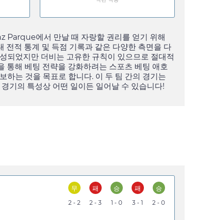
lianz Parque에서 만날 때 자랑할 권리를 얻기 위해
대 전적 통계 및 득점 기록과 같은 다양한 측면을 다
 작성되었지만 더비는 고유한 규칙이 있으므로 절대적
을 통해 베팅 전략을 강화하려는 스포츠 베팅 애호
 확보하는 것을 목표로 합니다. 이 두 팀 간의 경기는
 경기의 특성상 어떤 일이든 일어날 수 있습니다!
무
패
승
패
승
2 - 2
2 - 3
1 - 0
3 - 1
2 - 0