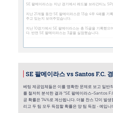
SE 팔메이라스는 지난 경기에서 레드불 브라간티노 SP를 
지난 21개월 동안 SE 팔메이라스은 13승 4무 4패를 
주고 있는지 보여주었습니다.
지난 10경기에서 SE 팔메이라스는 총 15골을 기록했으며
다. 반면 SE 팔메이라스는 3골을 실점했습니다.
SE 팔메이라스 vs Santos F.C
베팅 제공업체들은 이를 명확한 문제로 보고 일반적
를 철저히 분석한 결과 "SE 팔메이라스–Santos F.C
공 확률은 74%로 계산됩니다. 더블 찬스 12이 발
리고 두 팀 모두 득점할 확률은 양 팀 득점 - 예입니다(