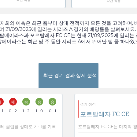
약관 적용
한 저희의 예측은 최근 폼부터 상대 전적까지 모든 것을 고려하며
하여
21/09/2025
에 열리는 시리즈 A 경기의 배당률을 살펴보세요.
E 팔메이라스과 포르탈레자 FC CE는 현재
21/09/2025
에 열리는 
팔메이라스는 최근 몇 주 동안 시리즈 A에서 뛰어난 팀 중 하나였
최근 경기 결과 상세 분석
패
패
승
승
승
경기 성적
- 1
0 - 2
1 - 2
1 - 0
0 - 1
포르탈레자 FC CE
클럽를 상대로 2 - 1를 기록
포르탈레자 FC CE는 마지막 경기에