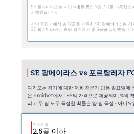
SE 팔메이라스는 지난 6개월 동안 7승 3패를 기록했으
기록했습니다.
지난 10경기에서 총 12골을 기록한 SE 팔메이라스는 경
SE 팔메이라스는 해당 경기에서 총 3골을 실점했습니다
SE 팔메이라스 vs 포르탈레자 F
다가오는 경기에 대한 저희 전문가 팁은
일요일
에 
은
Emirbet
에서
1.95
의 가격으로 제공되며, %의
리고 두 팀 모두 득점할 확률은 양 팀 득점 - 아니요입
베스트 팁
2.5골 이하