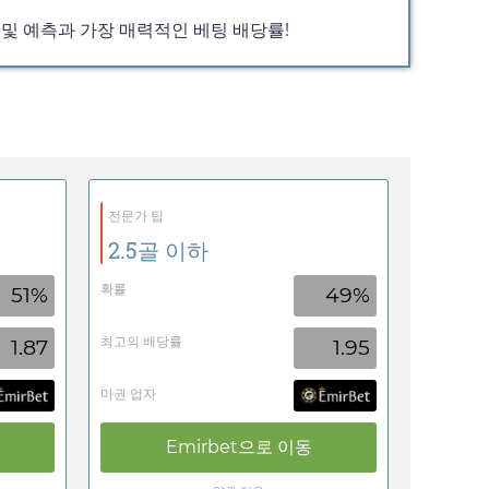
 및 예측과 가장 매력적인 베팅 배당률!
전문가 팁
2.5골 이하
확률
51%
49%
최고의 배당률
1.87
1.95
마권 업자
Emirbet
으로 이동