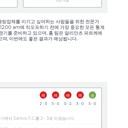
약관 적용
, 베팅업체를 이기고 싶어하는 사람들을 위한 전문가
12:00 am
에 킥오프하기 전에 가장 중요한 모든 통계
경기를 준비하고 있으며, 홈 팀은 알리안츠 파르케에
으며, 이번에도 좋은 결과가 예상됩니다.
패
패
패
패
승
2 - 3
5 - 0
0 - 2
3 - 0
5 - 0
서 Santos F.C.를 2 - 3로 이겼습니다.