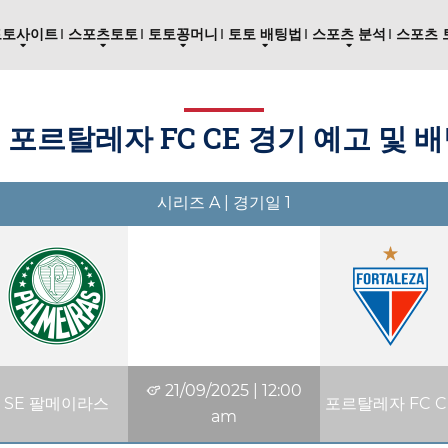
토토사이트
스포츠토토
토토꽁머니
토토 배팅법
스포츠 분석
스포츠 
 포르탈레자 FC CE 경기 예고 및 배
시리즈 A | 경기일 1
21/09/2025
|
12:00
SE 팔메이라스
포르탈레자 FC C
am