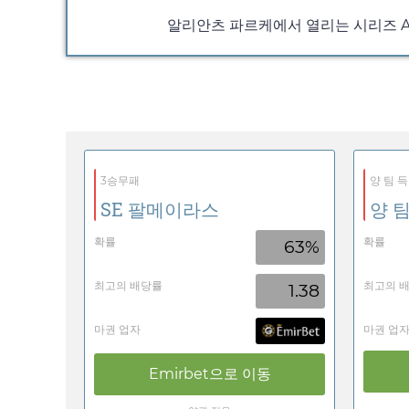
알리안츠 파르케에서 열리는 시리즈 A 
3승무패
양 팀 득
SE 팔메이라스
양 팀
확률
확률
63%
최고의 배당률
최고의 
1.38
마권 업자
마권 업
Emirbet
으로 이동