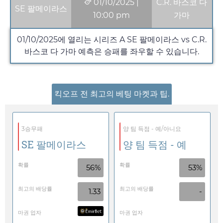
01/10/2025
|
C.R. 바스코 다
SE 팔메이라스
10:00 pm
가마
01/10/2025
에 열리는 시리즈 A SE 팔메이라스 vs C.R.
바스코 다 가마 예측은 승패를 좌우할 수 있습니다.
킥오프 전 최고의 베팅 마켓과 팁.
3승무패
양 팀 득점 - 예/아니요
SE 팔메이라스
양 팀 득점 - 예
확률
확률
56%
53%
최고의 배당률
최고의 배당률
1.33
-
마권 업자
마권 업자