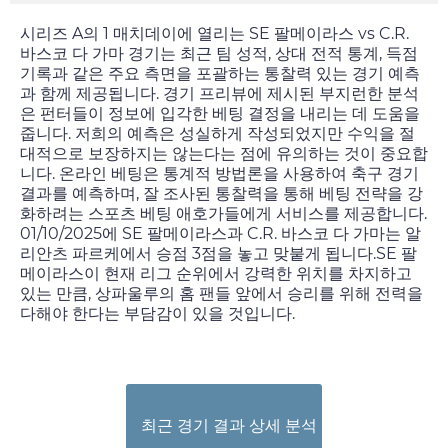
시리즈 A의 1 매치데이에 열리는 SE 팔메이라스 vs C.R.
바스코 다 가마 경기는 최근 팀 성적, 상대 전적 통계, 득점
기록과 같은 주요 측면을 포괄하는 통찰력 있는 경기 예측
과 함께 제공됩니다. 경기 프리뷰에 제시된 부지런한 분석
은 펀터들이 정보에 입각한 베팅 결정을 내리는 데 도움을
줍니다. 저희의 예측은 성실하게 작성되었지만 수익을 절
대적으로 보장하지는 않는다는 점에 유의하는 것이 중요합
니다. 온라인 베팅은 통계적 방법론을 사용하여 축구 경기
결과를 예측하며, 잘 조사된 통찰력을 통해 베팅 전략을 강
화하려는 스포츠 베팅 애호가들에게 서비스를 제공합니다.
01/10/2025
에 SE 팔메이라스과 C.R. 바스코 다 가마는 알
리안츠 파르케에서 승점 3점을 놓고 맞붙게 됩니다.SE 팔
메이라스이 현재 리그 순위에서 강력한 위치를 차지하고
있는 만큼, 상파울루의 홈 팬들 앞에서 승리를 위해 전력을
다해야 한다는 부담감이 있을 것입니다.
최근 경기 결과 상세 분석