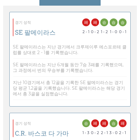
패
패
승
승
승
경기 성적
SE 팔메이라스
2 - 1
0 - 2
1 - 2
1 - 0
0 - 1
SE 팔메이라스는 지난 경기에서 크루제이루 에스포르테 클
럽를 상대로 2 - 1를 기록했습니다.
SE 팔메이라스는 지난 6개월 동안 7승 3패를 기록했으며,
그 과정에서 번의 무승부를 기록했습니다.
지난 10경기에서 총 12골을 기록한 SE 팔메이라스는 경기
당 평균 1.2골을 기록했습니다. SE 팔메이라스는 해당 경기
에서 총 3골을 실점했습니다.
승
패
패
승
패
경기 성적
C.R. 바스코 다 가마
1 - 3
0 - 2
2 - 1
3 - 0
2 - 1