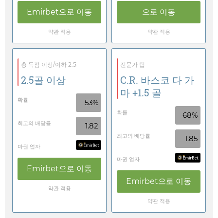
Emirbet
으로 이동
으로 이동
약관 적용
약관 적용
총 득점 이상/이하 2.5
전문가 팁
2.5골 이상
C.R. 바스코 다 가
마 +1.5 골
확률
53%
확률
68%
최고의 배당률
1.82
최고의 배당률
1.85
마권 업자
마권 업자
Emirbet
으로 이동
Emirbet
으로 이동
약관 적용
약관 적용