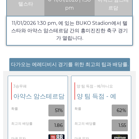
텔스타
pm
르담
11/01/2026
1:30 pm
, 에 있는 BUKO Stadion에서 텔
스타와 아약스 암스테르담 간의 흥미진진한 축구 경기
가 열립니다.
다가오는 에레디비시 경기를 위한 최고의 팁과 배당률.
3승무패
양 팀 득점 - 예/아니요
아약스 암스테르담
양 팀 득점 - 예
확률
확률
51%
62%
최고의 배당률
최고의 배당률
1.86
1.55
마권 업자
마권 업자