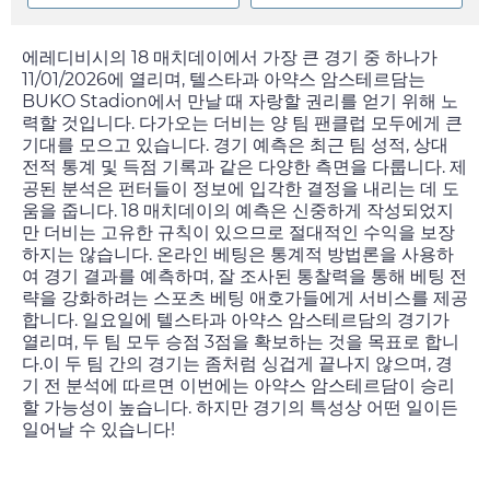
에레디비시의 18 매치데이에서 가장 큰 경기 중 하나가
11/01/2026
에 열리며, 텔스타과 아약스 암스테르담는
BUKO Stadion에서 만날 때 자랑할 권리를 얻기 위해 노
력할 것입니다. 다가오는 더비는 양 팀 팬클럽 모두에게 큰
기대를 모으고 있습니다. 경기 예측은 최근 팀 성적, 상대
전적 통계 및 득점 기록과 같은 다양한 측면을 다룹니다. 제
공된 분석은 펀터들이 정보에 입각한 결정을 내리는 데 도
움을 줍니다. 18 매치데이의 예측은 신중하게 작성되었지
만 더비는 고유한 규칙이 있으므로 절대적인 수익을 보장
하지는 않습니다. 온라인 베팅은 통계적 방법론을 사용하
여 경기 결과를 예측하며, 잘 조사된 통찰력을 통해 베팅 전
략을 강화하려는 스포츠 베팅 애호가들에게 서비스를 제공
합니다.
일요일
에 텔스타과 아약스 암스테르담의 경기가
열리며, 두 팀 모두 승점 3점을 확보하는 것을 목표로 합니
다.이 두 팀 간의 경기는 좀처럼 싱겁게 끝나지 않으며, 경
기 전 분석에 따르면 이번에는 아약스 암스테르담이 승리
할 가능성이 높습니다. 하지만 경기의 특성상 어떤 일이든
일어날 수 있습니다!