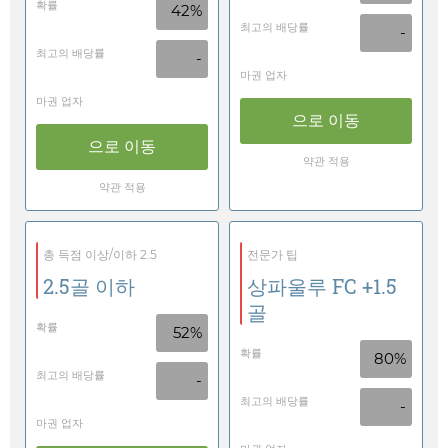
확률
42%
최고의 배당률
-
최고의 배당률
-
마권 업자
마권 업자
으로 이동
으로 이동
약관 적용
약관 적용
총 득점 이상/이하 2.5
전문가 팁
2.5골 이하
상파울루 FC +1.5
골
확률
52%
확률
80%
최고의 배당률
-
최고의 배당률
-
마권 업자